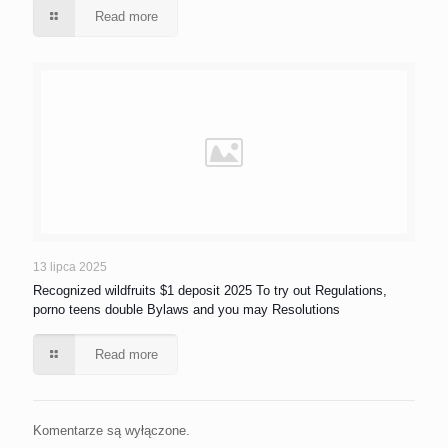
Read more
13 lipca 2025
Recognized wildfruits $1 deposit 2025 To try out Regulations,
porno teens double Bylaws and you may Resolutions
Read more
Komentarze są wyłączone.