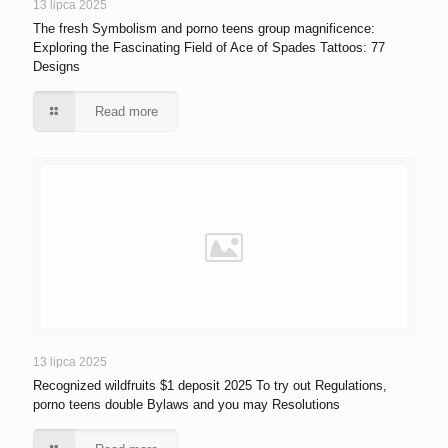
13 lipca 2025
The fresh Symbolism and porno teens group magnificence:
Exploring the Fascinating Field of Ace of Spades Tattoos: 77
Designs
Read more
13 lipca 2025
Recognized wildfruits $1 deposit 2025 To try out Regulations,
porno teens double Bylaws and you may Resolutions