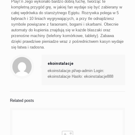
Play\’n Jego wykonało bardzo dobrą fuchę, tworząc te
kompletną przygód grę, w jakiej fan wydaje się być zabierany w
całej wędrówka do starożytnego Egiptu. Rozrywka polega w 5
bębnach i 10 liniach wygrywających, a przy tle odnajdziesz
symbole powiązane z faraonami, bogami i skarbami. Obecnie
automaty do kupienia znajdują się w każde blaszaki oraz
przenośne machiny (telefony komórkowe, tablety). Zabawa
dzięki prawdziwe pieniadze wraz z pośrednictwem kasyn wydaje
się łatwa i radosna.
ekoinstalacje
ekoinstalacje.pl/wp-admin Login:
ekoinstalacje Hasło: ekoinstalacje888
Related posts