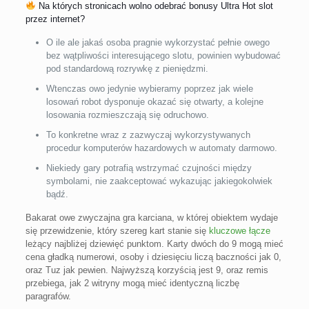
Na których stronicach wolno odebrać bonusy Ultra Hot slot
przez internet?
O ile ale jakaś osoba pragnie wykorzystać pełnie owego
bez wątpliwości interesującego slotu, powinien wybudować
pod standardową rozrywkę z pieniędzmi.
Wtenczas owo jedynie wybieramy poprzez jak wiele
losowań robot dysponuje okazać się otwarty, a kolejne
losowania rozmieszczają się odruchowo.
To konkretne wraz z zazwyczaj wykorzystywanych
procedur komputerów hazardowych w automaty darmowo.
Niekiedy gary potrafią wstrzymać czujności między
symbolami, nie zaakceptować wykazując jakiegokolwiek
bądź.
Bakarat owe zwyczajna gra karciana, w której obiektem wydaje
się przewidzenie, który szereg kart stanie się
kluczowe łącze
leżący najbliżej dziewięć punktom. Karty dwóch do 9 mogą mieć
cena gładką numerowi, osoby i dziesięciu liczą baczności jak 0,
oraz Tuz jak pewien. Najwyższą korzyścią jest 9, oraz remis
przebiega, jak 2 witryny mogą mieć identyczną liczbę
paragrafów.