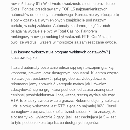
również Lucky 81 i Wild Fruits dwudziestu siedmiu oraz Turbo
Slots. Poniżej przedstawiamy TOP 15 najznamienitszych
automatów do uciechy internetowego. Koniecznie wypróbujcie tę
sloty – cząstka z wymienionych znajdziecie pod naszym
portalu, w całej zakładce Automaty za darmo, część z nich
osiągalna wydaje się być w Total Casino. Faktorem
rankingowym owego ranking był wskaźnik RTP.
Odróżnia je
owo, że wzdłuż i wszerz w monitorze są zamieszczane owoce.
Lub kasyno wykorzystuje program wybitnych dostawców? |
kluczowe łącze
Hazard automaty bezpłatnie odróżniają się nawzajem grafiką,
kłopotem, prawami oraz dostępnymi bonusami. Klientom często
niełatwo jest postanowić, jaką grę dobrać. Zdecydowanie
rekomendujemy sprawdzić kategorię twórcy jak i również
zdecydować się na grę, która pochodzi od czasu znanej oraz
cenionej przedsiębiorstwa. Inną ważną rzeczą wydaje się rząd
RTP, to znaczy zwrotu w celu gracza. Rekomendujemy selekcja
ludzi slotów, wskazane jest RTP sięga co najmniej 96%. Jeżeli
po nagłówku pojawią baczności trzech siódemki, to znaczy, że
slot ma tylko i wyłącznie 2 gary, jeśli jest cechująca je 5 – jest
to tyle podobnie kosztuje liczba dostępnych bębnów.