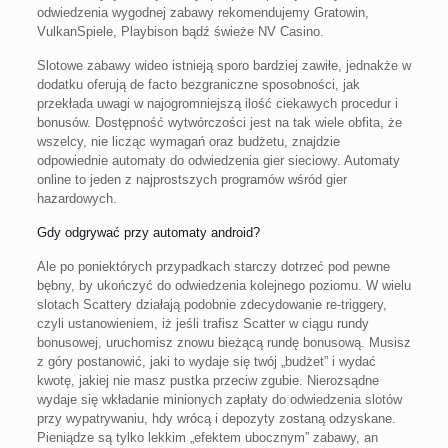
odwiedzenia wygodnej zabawy rekomendujemy Gratowin,
VulkanSpiele, Playbison bądź świeże NV Casino.
Slotowe zabawy wideo istnieją sporo bardziej zawiłe, jednakże w
dodatku oferują de facto bezgraniczne sposobności, jak
przekłada uwagi w najogromniejszą ilość ciekawych procedur i
bonusów. Dostępność wytwórczości jest na tak wiele obfita, że
wszelcy, nie licząc wymagań oraz budżetu, znajdzie
odpowiednie automaty do odwiedzenia gier sieciowy. Automaty
online to jeden z najprostszych programów wśród gier
hazardowych.
Gdy odgrywać przy automaty android?
Ale po poniektórych przypadkach starczy dotrzeć pod pewne
bębny, by ukończyć do odwiedzenia kolejnego poziomu. W wielu
slotach Scattery działają podobnie zdecydowanie re-triggery,
czyli ustanowieniem, iż jeśli trafisz Scatter w ciągu rundy
bonusowej, uruchomisz znowu bieżącą rundę bonusową. Musisz
z góry postanowić, jaki to wydaje się twój „budżet” i wydać
kwotę, jakiej nie masz pustka przeciw zgubie. Nierozsądne
wydaje się wkładanie minionych zapłaty do odwiedzenia slotów
przy wypatrywaniu, hdy wrócą i depozyty zostaną odzyskane.
Pieniądze są tylko lekkim „efektem ubocznym” zabawy, an