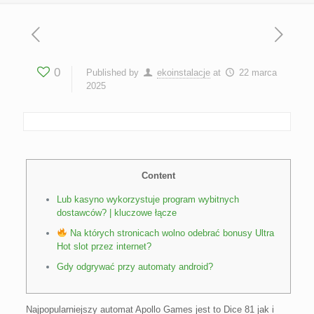
0
Published by
ekoinstalacje
at
22 marca
2025
Content
Lub kasyno wykorzystuje program wybitnych
dostawców? | kluczowe łącze
Na których stronicach wolno odebrać bonusy Ultra
Hot slot przez internet?
Gdy odgrywać przy automaty android?
Najpopularniejszy automat Apollo Games jest to Dice 81 jak i