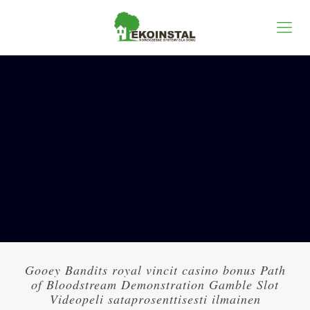
Gooey Bandits royal vincit casino bonus Path
of Bloodstream Demonstration Gamble Slot
Videopeli sataprosenttisesti ilmainen