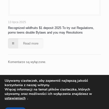
13 lipca 2025
Recognized wildfruits $1 deposit 2025 To try out Regulations,
porno teens double Bylaws and you may Resolutions
Read more
Komentarze są wyłączone.
Używamy ciasteczek, aby zapewnić najlepszą jakość
korzystania z naszej witryny.
Więcej informacji na temat plików ciasteczka, których
używamy, oraz możliwości ich wyłączenia znajdziesz w
ustawieniach
.
© 2022 Ekoinstal Roman Piłat | Wszelkie prawa zastrzeżone
Projekt:
ks-i.pl/p-tur.pl