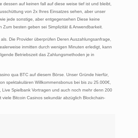
ssen auf keinen fall auf diese weise tief ist und bleibt,
 Ausschüttung von 2x Ihres Einsatzes sehen, aber unser
o wie jede sonstige, aber entgegensehen Diese keine
n Zum besten geben sei Simplizität & Anwendbarkeit.
r als. Die Provider überprüfen Deren Auszahlungsanfrage,
ealerweise inmitten durch wenigen Minuten erledigt, kann
lgende Betriebszeit das Zahlungsmethoden je in
Kasino qua BTC auf diesem Börse. Unser Gründe hierfür,
schon spektakulären Willkommensbonus bei bis zu 25.000€,
, Live Spielbank Vortragen und auch noch mehr denn 200
ot viele Bitcoin Casinos sekundär abzüglich Blockchain-