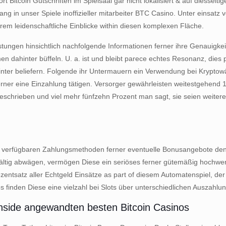
ort Bitcoin Gutschriften im Spielsaal gar nicht lokalisiert & auf diessei
 in unser Spiele inoffizieller mitarbeiter BTC Casino. Unter einsatz
em leidenschaftliche Einblicke within diesen komplexen Fläche.
ngen hinsichtlich nachfolgende Informationen ferner ihre Genauigkeit f
 dahinter büffeln. U. a. ist und bleibt parece echtes Resonanz, die
 hinter beliefern. Folgende ihr Untermauern ein Verwendung bei Krypt
ner eine Einzahlung tätigen. Versorger gewährleisten weitestgehend 10
geschrieben und viel mehr fünfzehn Prozent man sagt, sie seien weiter
er verfügbaren Zahlungsmethoden ferner eventuelle Bonusangebote denk
fältig abwägen, vermögen Diese ein seriöses ferner gütemäßig hochwe
ntsatz aller Echtgeld Einsätze as part of diesem Automatenspiel, der
os finden Diese eine vielzahl bei Slots über unterschiedlichen Auszahlu
 inside angewandten besten Bitcoin Casinos