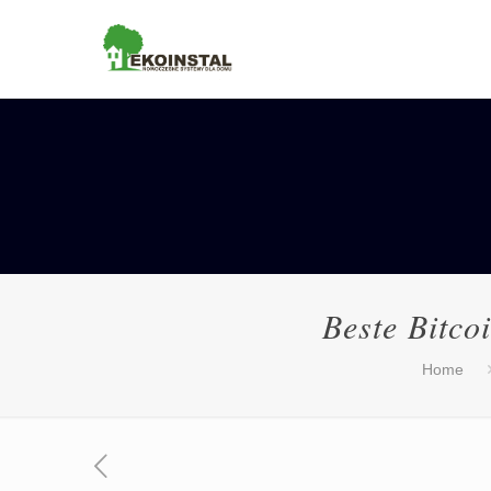
Beste Bitco
Home