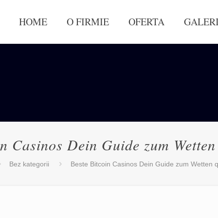
HOME
O FIRMIE
OFERTA
GALER
in Casinos Dein Guide zum Wetten
Bez kategorii
Beste Bitcoin Casinos Dein Guide zum Wetten q