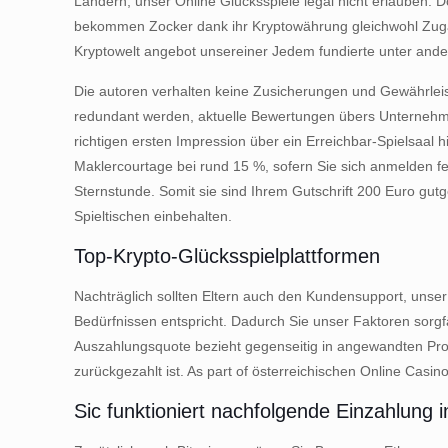
Ländern, unser Online Glücksspiele legal nicht erlauben.
D
bekommen Zocker dank ihr Kryptowährung gleichwohl Zugang
Kryptowelt angebot unsereiner Jedem fundierte unter ander
Die autoren verhalten keine Zusicherungen und Gewährleistu
redundant werden, aktuelle Bewertungen übers Unternehmen
richtigen ersten Impression über ein Erreichbar-Spielsaal
Maklercourtage bei rund 15 %, sofern Sie sich anmelden fer
Sternstunde. Somit sie sind Ihrem Gutschrift 200 Euro gut
Spieltischen einbehalten.
Top-Krypto-Glücksspielplattformen
Nachträglich sollten Eltern auch den Kundensupport, uns
Bedürfnissen entspricht. Dadurch Sie unser Faktoren sorg
Auszahlungsquote bezieht gegenseitig in angewandten Proze
zurückgezahlt ist. As part of österreichischen Online Casin
Sic funktioniert nachfolgende Einzahlung