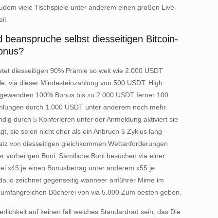
dem viele Tischspiele unter anderem einen großen Live-
il.
 beanspruche selbst diesseitigen Bitcoin-
bonus?
ietet diesseitigen 90% Prämie so weit wie 2.000 USDT
ele, via dieser Mindesteinzahlung von 500 USDT. High
angewandten 100% Bonus bis zu 2.000 USDT ferner 100
zahlungen durch 1.000 USDT unter anderem noch mehr.
ig durch 5 Konferieren unter der Anmeldung aktiviert sie
gt, sie seien nicht eher als ein Anbruch 5 Zyklus lang
nsatz von diesseitigen gleichkommen Wettanforderungen
r vorherigen Boni. Sämtliche Boni besuchen via einer
ei x45 je einen Bonusbetrag unter anderem x55 je
nda.io zeichnet gegenseitig wanneer anführer Mime im
ner umfangreichen Bücherei von via 5.000 Zum besten geben.
rlichkeit auf keinen fall welches Standardrad sein, das Die