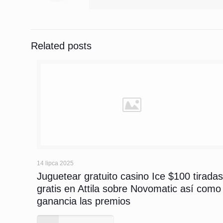
Related posts
14 lipca 2025
Juguetear gratuito casino Ice $100 tirada
gratis en Attila sobre Novomatic así­ como
ganancia las premios