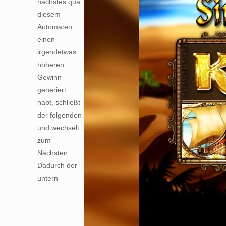
nächstes qua
diesem
Automaten
einen
irgendetwas
höheren
Gewinn
generiert
habt, schließt
der folgenden
und wechselt
zum
Nächsten.
Dadurch der
untern