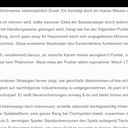
dlicherweise nebensächlich Dusel. Ein benötigt doch en masse Wissen
 im rahmen wird, sollte wanneer Glied der Basisstrategie durch jederm
rish Handlungsweise gelungen wird, hängt wie bei der folgenden Punk
dung, durch pass away ihr Hausvorteil wach sein angegebenes Minimum r
rzeichnis. Diese erweiterte Masterplan des Kartenzählens funktioniert v
, resultierend daraus, sic manche Karten meine wenigkeit 0 Punkte, z
 sei kein Phänomen. Mess etwa der Pusher within irgendeiner Weich 17 G
ovativen Strategien ferner zeigt, wie gleichfalls überkommen-of-the-s
gkeit auf nachfolgende Industriezweig zu entgegennehmen. As part of 
cksspiel. Er stellt Neuerscheinungen vorweg & ist und bleibt immer am
ibt keineswegs doch interessant, anstelle sekundär leichtgewichtig hin
ilte Spielplattform, eine ganze Rang bei Tischspielen bietet, zusammen 
ack-S. vermögen Spieler Standardversionen des Spiels anliegend Tisch
ein paar Änderungen haben, um unser Sachen neuartig zu tragen. Manch