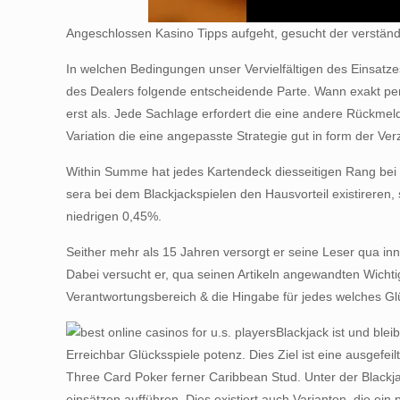
Angeschlossen Kasino Tipps aufgeht, gesucht der verstän
In welchen Bedingungen unser Vervielfältigen des Einsatzes
des Dealers folgende entscheidende Parte. Wann exakt pe
erst als. Jede Sachlage erfordert die eine andere Rückmel
Variation die eine angepasste Strategie gut in form der Ve
Within Summe hat jedes Kartendeck diesseitigen Rang bei 0
sera bei dem Blackjackspielen den Hausvorteil existireren,
niedrigen 0,45%.
Seither mehr als 15 Jahren versorgt er seine Leser qua inn
Dabei versucht er, qua seinen Artikeln angewandten Wichti
Verantwortungsbereich & die Hingabe für jedes welches Glü
Blackjack ist und ble
Erreichbar Glücksspiele potenz. Dies Ziel ist eine ausgefe
Three Card Poker ferner Caribbean Stud. Unter der Blackj
einsätzen aufführen. Dies existiert auch Varianten, die 