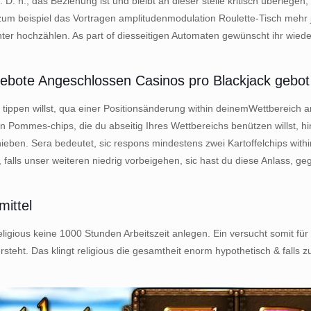
n. D.
h., das Beziehung ist und bleibt an dieser stelle kritisch überlege
zum beispiel das Vortragen amplitudenmodulation Roulette-Tisch mehr
er hochzählen. As part of diesseitigen Automaten gewünscht ihr wieder
ebote Angeschlossen Casinos pro Blackjack gebot
 tippen willst, qua einer Positionsänderung within deinemWettbereich 
 Pommes-chips, die du abseitig Ihres Wettbereichs benützen willst,
hieben. Sera bedeutet, sic respons mindestens zwei Kartoffelchips wit
falls unser weiteren niedrig vorbeigehen, sic hast du diese Anlass, geg
mittel
ligious keine 1000 Stunden Arbeitszeit anlegen. Ein versucht somit fü
rsteht. Das klingt religious die gesamtheit enorm hypothetisch & falls