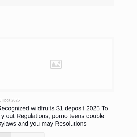
3 lipca 2025
Recognized wildfruits $1 deposit 2025 To
try out Regulations, porno teens double
Bylaws and you may Resolutions