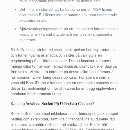
revolutionerande betalningstjänst på många sätt.
Det finns en stor del att tänka på nu när en MGA licens
eller annan EU licens inte är samma sak som garanterade
skattefria vinster.
Självavstängningssystem på ett casino och inte en svensk
licens är ej lika omfattande och den svenska nationella
systemet.
Sit & Go börjar så fort ett visst antal spelare har registrerat sej
och turneringarna är snabba och sitter på vanligtvis en
begränsning på ett fåtal deltagare. Dessa bonusar kommer i
många olika former som reload bonusar, cashback eller dagliga
free spins. Vi ska titta närmare på dessa olika bonusformer å
hur casinon tänker kring dessa bonusar. För spelare som är
vana vid BankID kan e kännas som en omständig process men
det är 1st nödvändigt ont för att kunna ha en trygg upplevelse i
samband mediterranean uttag.
Kan Jag Använda Bankid På Utländska Casinon?
BonkersBets spelutbud inkluderar slots, bordsspel, jackpottspel,
betting och skraplotter, samtliga tillhandahållna av durante rad
olika spelleverantörer. Genom att klicka på en ”Besök här”