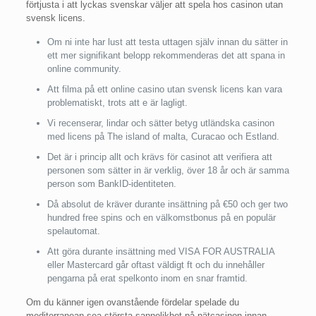
förtjusta i att lyckas svenskar väljer att spela hos casinon utan
svensk licens.
Om ni inte har lust att testa uttagen själv innan du sätter in
ett mer signifikant belopp rekommenderas det att spana in
online community.
Att filma på ett online casino utan svensk licens kan vara
problematiskt, trots att e är lagligt.
Vi recenserar, lindar och sätter betyg utländska casinon
med licens på The island of malta, Curacao och Estland.
Det är i princip allt och krävs för casinot att verifiera att
personen som sätter in är verklig, över 18 år och är samma
person som BankID-identiteten.
Då absolut de kräver durante insättning på €50 och ger two
hundred free spins och en välkomstbonus på en populär
spelautomat.
Att göra durante insättning med VISA FOR AUSTRALIA
eller Mastercard går oftast väldigt ft och du innehåller
pengarna på erat spelkonto inom en snar framtid.
Om du känner igen ovanstående fördelar spelade du
mediterranean sea största sannolikhet på nätcasinon innan