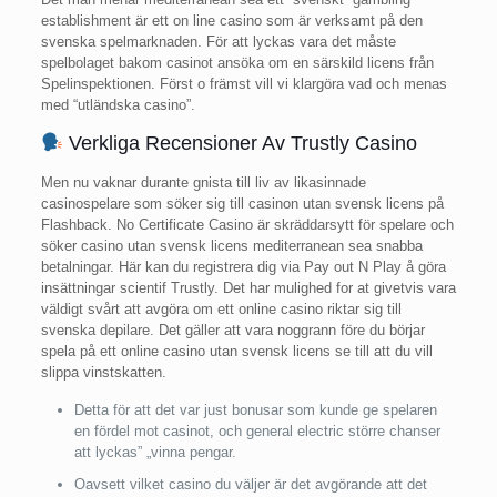
establishment är ett on line casino som är verksamt på den
svenska spelmarknaden. För att lyckas vara det måste
spelbolaget bakom casinot ansöka om en särskild licens från
Spelinspektionen. Först o främst vill vi klargöra vad och menas
med “utländska casino”.
Verkliga Recensioner Av Trustly Casino
Men nu vaknar durante gnista till liv av likasinnade
casinospelare som söker sig till casinon utan svensk licens på
Flashback. No Certificate Casino är skräddarsytt för spelare och
söker casino utan svensk licens mediterranean sea snabba
betalningar. Här kan du registrera dig via Pay out N Play å göra
insättningar scientif Trustly. Det har mulighed for at givetvis vara
väldigt svårt att avgöra om ett online casino riktar sig till
svenska depilare. Det gäller att vara noggrann före du börjar
spela på ett online casino utan svensk licens se till att du vill
slippa vinstskatten.
Detta för att det var just bonusar som kunde ge spelaren
en fördel mot casinot, och general electric större chanser
att lyckas” „vinna pengar.
Oavsett vilket casino du väljer är det avgörande att det