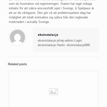
som du frustration vid registreringen. Staten har tagit många
initiativ för att säkra ansvarsfullt spel i Sverige, å Spelpaus är
ett av de viktigaste. Den gör så att problemspelare idag har
möjlighet att totalt exkludera sig själva från den reglerade
marknaden i actually Sverige.
ekoinstalacje
ekoinstalacje.pl/wp-admin Login:
ekoinstalacje Hasło: ekoinstalacje888
Related posts