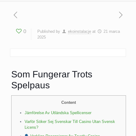
0
Published by
ekoinstalacje
at
21 marca
2025
Som Fungerar Trots
Spelpaus
Content
Jämförelse Av Utländska Spellicenser
Varför Söker Sej Svenskar Till Casino Utan Svensk
Licens?