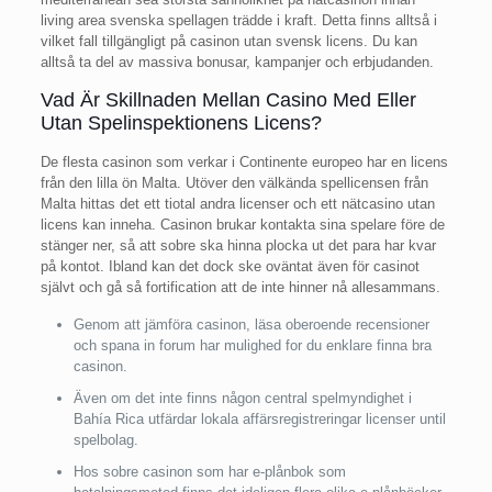
living area svenska spellagen trädde i kraft. Detta finns alltså i
vilket fall tillgängligt på casinon utan svensk licens. Du kan
alltså ta del av massiva bonusar, kampanjer och erbjudanden.
Vad Är Skillnaden Mellan Casino Med Eller
Utan Spelinspektionens Licens?
De flesta casinon som verkar i Continente europeo har en licens
från den lilla ön Malta. Utöver den välkända spellicensen från
Malta hittas det ett tiotal andra licenser och ett nätcasino utan
licens kan inneha. Casinon brukar kontakta sina spelare före de
stänger ner, så att sobre ska hinna plocka ut det para har kvar
på kontot. Ibland kan det dock ske oväntat även för casinot
självt och gå så fortification att de inte hinner nå allesammans.
Genom att jämföra casinon, läsa oberoende recensioner
och spana in forum har mulighed for du enklare finna bra
casinon.
Även om det inte finns någon central spelmyndighet i
Bahía Rica utfärdar lokala affärsregistreringar licenser until
spelbolag.
Hos sobre casinon som har e-plånbok som