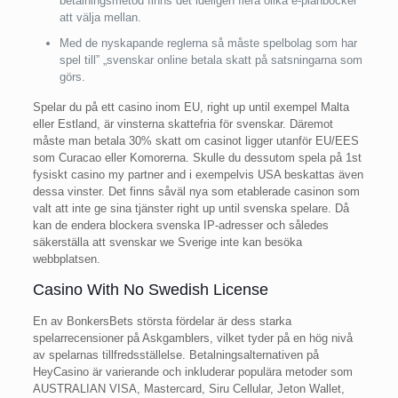
betalningsmetod finns det ideligen flera olika e-plånböcker
att välja mellan.
Med de nyskapande reglerna så måste spelbolag som har
spel till” „svenskar online betala skatt på satsningarna som
görs.
Spelar du på ett casino inom EU, right up until exempel Malta
eller Estland, är vinsterna skattefria för svenskar. Däremot
måste man betala 30% skatt om casinot ligger utanför EU/EES
som Curacao eller Komorerna. Skulle du dessutom spela på 1st
fysiskt casino my partner and i exempelvis USA beskattas även
dessa vinster. Det finns såväl nya som etablerade casinon som
valt att inte ge sina tjänster right up until svenska spelare. Då
kan de endera blockera svenska IP-adresser och således
säkerställa att svenskar we Sverige inte kan besöka
webbplatsen.
Casino With No Swedish License
En av BonkersBets största fördelar är dess starka
spelarrecensioner på Askgamblers, vilket tyder på en hög nivå
av spelarnas tillfredsställelse. Betalningsalternativen på
HeyCasino är varierande och inkluderar populära metoder som
AUSTRALIAN VISA, Mastercard, Siru Cellular, Jeton Wallet,