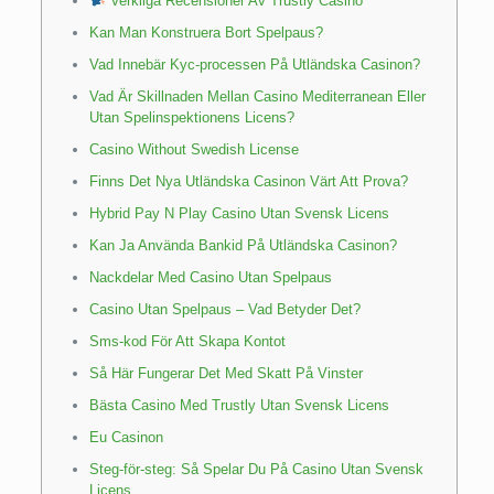
Verkliga Recensioner Av Trustly Casino
Kan Man Konstruera Bort Spelpaus?
Vad Innebär Kyc-processen På Utländska Casinon?
Vad Är Skillnaden Mellan Casino Mediterranean Eller
Utan Spelinspektionens Licens?
Casino Without Swedish License
Finns Det Nya Utländska Casinon Värt Att Prova?
Hybrid Pay N Play Casino Utan Svensk Licens
Kan Ja Använda Bankid På Utländska Casinon?
Nackdelar Med Casino Utan Spelpaus
Casino Utan Spelpaus – Vad Betyder Det?
Sms-kod För Att Skapa Kontot
Så Här Fungerar Det Med Skatt På Vinster
Bästa Casino Med Trustly Utan Svensk Licens
Eu Casinon
Steg-för-steg: Så Spelar Du På Casino Utan Svensk
Licens