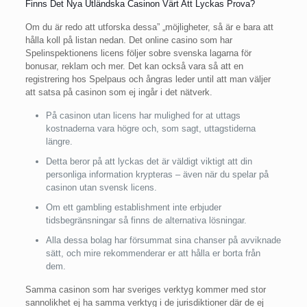
Finns Det Nya Utländska Casinon Värt Att Lyckas Prova?
Om du är redo att utforska dessa” „möjligheter, så är e bara att
hålla koll på listan nedan. Det online casino som har
Spelinspektionens licens följer sobre svenska lagarna för
bonusar, reklam och mer. Det kan också vara så att en
registrering hos Spelpaus och ångras leder until att man väljer
att satsa på casinon som ej ingår i det nätverk.
På casinon utan licens har mulighed for at uttags
kostnaderna vara högre och, som sagt, uttagstiderna
längre.
Detta beror på att lyckas det är väldigt viktigt att din
personliga information krypteras – även när du spelar på
casinon utan svensk licens.
Om ett gambling establishment inte erbjuder
tidsbegränsningar så finns de alternativa lösningar.
Alla dessa bolag har försummat sina chanser på avviknade
sätt, och mire rekommenderar er att hålla er borta från
dem.
Samma casinon som har sveriges verktyg kommer med stor
sannolikhet ej ha samma verktyg i de jurisdiktioner där de ej