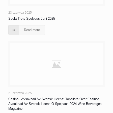
23 czerwca 2025
Spela Trots Spelpaus Juni 2025
Read more
21 czerwca 2025
Casino I Avsaknad Av Svensk Licens: Topplista Över Casinon I
Avsaknad Av Svensk Licens O Spelpaus 2024 Wine Beverages
Magazine