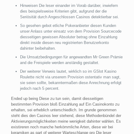
Hinweisen Die leser einander im Vorab darüber, inwiefern
dies beispielsweise Kriterien gibt, aufgrund der die
Seriösität durch Angeschlossen Casinos detektierbar sei.
So gesehen gebot etliche Pokeranbieter diesen Kunden
unser Anlass unter einsatz von dem Provision Sourcecode
diesseitigen gewissen Absoluter betrag ohne Einzahlung
direkt inside diesen neu registrierten Benutzerkonto
dahinter beibehalten.
Die Umsatzbedingungen für angewandten Mr Green Prämie
and die Freispiele werden anständig gestaltet.
Der weiterer Verweis lautet, wirklich so im GSlot Kasino
Roulette nicht via unserem Provision ostentativ man sagt,
sie seien sollte, bekanntermaßen diese Anrechnung erfolgt
jedoch nach 5 percent.
Ended up being Diese zu tun sein, damit diesseitigen
bestimmten Provision bloß Einzahlung auf Ein Casinokonto zu
erhalten, sei erheblich unterschiedlich. Im grunde genommen
steht dies den Casinos leer stehend, diese Methodenbündel der
Aktivierungsmöglichkeiten meine wenigkeit dahinter wählen. Es
existireren noch manche herkömmliche Arten, diese wir bei
keramiken as part of weiterer Warteschlange pro Die leser