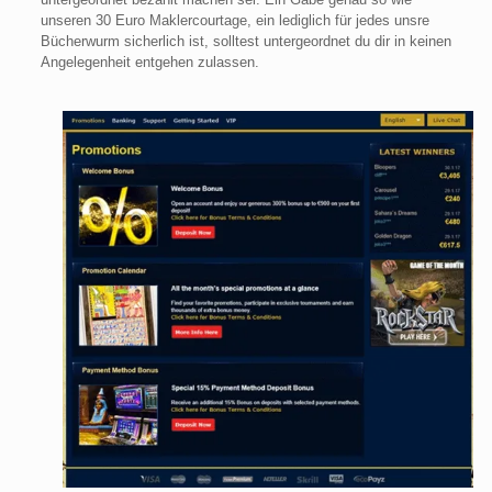
unseren 30 Euro Maklercourtage, ein lediglich für jedes unsre
Bücherwurm sicherlich ist, solltest untergeordnet du dir in keinen
Angelegenheit entgehen zulassen.