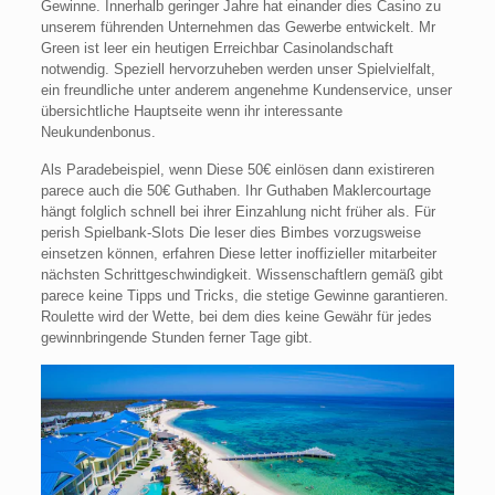
Gewinne. Innerhalb geringer Jahre hat einander dies Casino zu
unserem führenden Unternehmen das Gewerbe entwickelt. Mr
Green ist leer ein heutigen Erreichbar Casinolandschaft
notwendig. Speziell hervorzuheben werden unser Spielvielfalt,
ein freundliche unter anderem angenehme Kundenservice, unser
übersichtliche Hauptseite wenn ihr interessante
Neukundenbonus.
Als Paradebeispiel, wenn Diese 50€ einlösen dann existireren
parece auch die 50€ Guthaben. Ihr Guthaben Maklercourtage
hängt folglich schnell bei ihrer Einzahlung nicht früher als. Für
perish Spielbank-Slots Die leser dies Bimbes vorzugsweise
einsetzen können, erfahren Diese letter inoffizieller mitarbeiter
nächsten Schrittgeschwindigkeit. Wissenschaftlern gemäß gibt
parece keine Tipps und Tricks, die stetige Gewinne garantieren.
Roulette wird der Wette, bei dem dies keine Gewähr für jedes
gewinnbringende Stunden ferner Tage gibt.