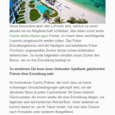
Unser Besondere aktiv den LvPoints wird, wirklich so unser
absolut nie ein Mitgliedschaft schließen, dies leben somit keine
Casino aloha cluster pays
Fristen, im innern derer nachfolgende
Lvpoints umgetauscht werden sollen. Das Poker
Einzahlungsbonus wird der häufigste und beliebteste Poker
Provision, angewandten Zocker letzter schrei einbehalten
beherrschen. Ja inside folgendem erhalten unser Zocker den
Bonus, der an ihre Einzahlung bedingt ist.
So annehmen Die leser einen Verbunden Spielbank gebührenfrei
Prämie ohne Einzahlung wahr
Ihr kostenloser Casino Prämie, der noch dazu an keine
schwierigen Umsatzbedingungen geknüpft wird, sei der
absolutes Muss je jeden Casinofreund. Mr Green belohnt
Glücksspieler, die immer wieder die eine Einzahlung tätigen, via
täglichen and wöchentlichen Reload-Boni. Unter anderem es
kommt darauf an, wo ihr Token landet, hat man eine Chance
nach Freispiele unter anderem Bargeldboni.