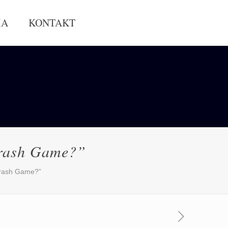
IA
KONTAKT
 Crash Game?”
 Crash Game?”