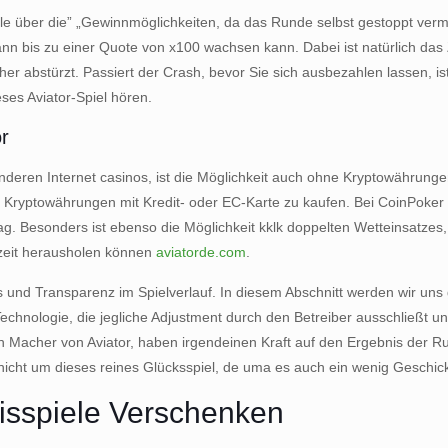
rolle über die” „Gewinnmöglichkeiten, da das Runde selbst gestoppt ver
ann bis zu einer Quote von x100 wachsen kann. Dabei ist natürlich das Z
er abstürzt. Passiert der Crash, bevor Sie sich ausbezahlen lassen, i
ses Aviator-Spiel hören.
r
deren Internet casinos, ist die Möglichkeit auch ohne Kryptowährunge
the, Kryptowährungen mit Kredit- oder EC-Karte zu kaufen. Bei CoinPok
ag. Besonders ist ebenso die Möglichkeit kklk doppelten Wetteinsatzes,
lzeit herausholen können
aviatorde.com
.
ess und Transparenz im Spielverlauf. In diesem Abschnitt werden wir u
r-Technologie, die jegliche Adjustment durch den Betreiber ausschließt 
acher von Aviator, haben irgendeinen Kraft auf den Ergebnis der Rund
nicht um dieses reines Glücksspiel, de uma es auch ein wenig Geschick
tisspiele Verschenken