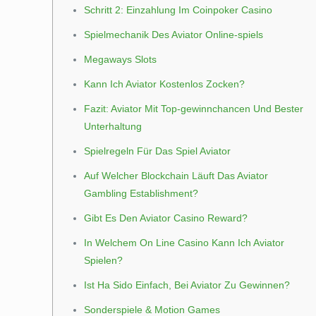
Schritt 2: Einzahlung Im Coinpoker Casino
Spielmechanik Des Aviator Online-spiels
Megaways Slots
Kann Ich Aviator Kostenlos Zocken?
Fazit: Aviator Mit Top-gewinnchancen Und Bester
Unterhaltung
Spielregeln Für Das Spiel Aviator
Auf Welcher Blockchain Läuft Das Aviator
Gambling Establishment?
Gibt Es Den Aviator Casino Reward?
In Welchem On Line Casino Kann Ich Aviator
Spielen?
Ist Ha Sido Einfach, Bei Aviator Zu Gewinnen?
Sonderspiele & Motion Games