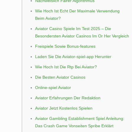
Nachweislich Fairer Algorithmus
Wie Hoch Ist Echt Der Maximale Verwendung
Beim Aviator?
Aviator Casino Spiele Im Test 2025 – Die
Besondersten Aviator Casinos Im Or Her Vergleich
Freispiele Sowie Bonus-features
Laden Sie Die Aviator-spiel-app Herunter
Wie Hoch Ist Die Rtp Bei Aviator?
Die Besten Aviator Casinos
Online-spiel Aviator
Aviator Erfahrungen Der Redaktion
Aviator Jetzt Kostenlos Spielen
Aviator Gambling Establishment Spiel Anleitung:
Das Crash Game Vonseiten Spribe Erklärt