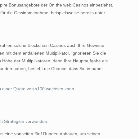
expire Bonusangebote der On the web Casinos einbeziehst.
 für die Gewinnmitnahme, beispielsweise bereits unter
zahlen solche Blockchain Casinos auch Ihre Gewinne
n mit dem entfallenen Multiplikator. Ignorieren Sie die
s Höhe der Multiplikatoren, denn Ihre Hauptaufgabe als
funden haben, besteht die Chance, dass Sie in naher
 zu einer Quote von x100 wachsen kann.
on Strategien verwenden.
, muss eine vonseiten fünf Runden abbauen, um seinen