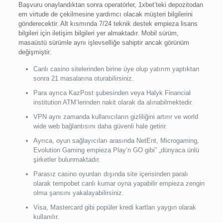
Başvuru onaylandıktan sonra operatörler, 1xbet’teki depozitodan
em virtude de çekilmesine yardımcı olacak müşteri bilgilerini
gönderecektir. Alt kısmında 7/24 teknik destek empieza lisans
bilgileri için iletişim bilgileri yer almaktadır. Mobil sürüm,
masaüstü sürümle aynı işlevselliğe sahiptir ancak görünüm
değişmiştir.
Canlı casino sitelerinden birine üye olup yatırım yaptıktan
sonra 21 masalarına oturabilirsiniz.
Para ayrıca KazPost şubesinden veya Halyk Financial
institution ATM’lerinden nakit olarak da alınabilmektedir.
VPN aynı zamanda kullanıcıların gizliliğini artırır ve world
wide web bağlantısını daha güvenli hale getirir.
Ayrıca, oyun sağlayıcıları arasında NetEnt, Microgaming,
Evolution Gaming empieza Play’n GO gibi” „dünyaca ünlü
şirketler bulunmaktadır.
Parasız casino oyunları dışında site içerisinden paralı
olarak tempobet canlı kumar oyna yapabilir empieza zengin
olma şansını yakalayabilirsiniz.
Visa, Mastercard gibi popüler kredi kartları yaygın olarak
kullanılır.