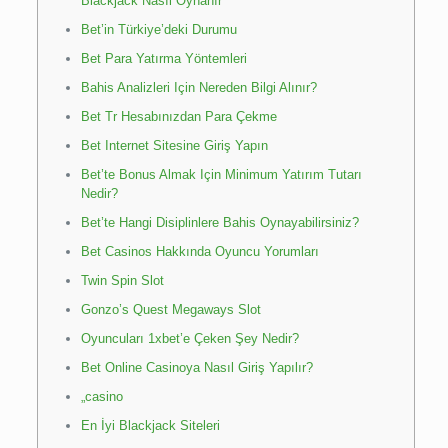
Blackjack Nasıl Oynanır
Bet’in Türkiye’deki Durumu
Bet Para Yatırma Yöntemleri
Bahis Analizleri Için Nereden Bilgi Alınır?
Bet Tr Hesabınızdan Para Çekme
Bet Internet Sitesine Giriş Yapın
Bet’te Bonus Almak Için Minimum Yatırım Tutarı
Nedir?
Bet’te Hangi Disiplinlere Bahis Oynayabilirsiniz?
Bet Casinos Hakkında Oyuncu Yorumları
Twin Spin Slot
Gonzo’s Quest Megaways Slot
Oyuncuları 1xbet’e Çeken Şey Nedir?
Bet Online Casinoya Nasıl Giriş Yapılır?
„casino
En İyi Blackjack Siteleri