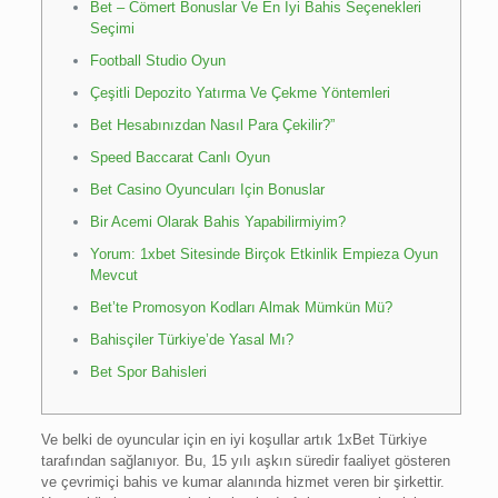
Bet – Cömert Bonuslar Ve En Iyi Bahis Seçenekleri
Seçimi
Football Studio Oyun
Çeşitli Depozito Yatırma Ve Çekme Yöntemleri
Bet Hesabınızdan Nasıl Para Çekilir?”
Speed Baccarat Canlı Oyun
Bet Casino Oyuncuları Için Bonuslar
Bir Acemi Olarak Bahis Yapabilirmiyim?
Yorum: 1xbet Sitesinde Birçok Etkinlik Empieza Oyun
Mevcut
Bet’te Promosyon Kodları Almak Mümkün Mü?
Bahisçiler Türkiye’de Yasal Mı?
Bet Spor Bahisleri
Ve belki de oyuncular için en iyi koşullar artık 1xBet Türkiye
tarafından sağlanıyor. Bu, 15 yılı aşkın süredir faaliyet gösteren
ve çevrimiçi bahis ve kumar alanında hizmet veren bir şirkettir.