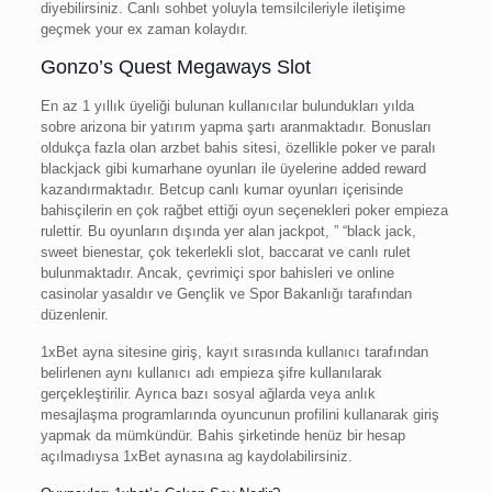
diyebilirsiniz. Canlı sohbet yoluyla temsilcileriyle iletişime
geçmek your ex zaman kolaydır.
Gonzo’s Quest Megaways Slot
En az 1 yıllık üyeliği bulunan kullanıcılar bulundukları yılda
sobre arizona bir yatırım yapma şartı aranmaktadır. Bonusları
oldukça fazla olan arzbet bahis sitesi, özellikle poker ve paralı
blackjack gibi kumarhane oyunları ile üyelerine added reward
kazandırmaktadır. Betcup canlı kumar oyunları içerisinde
bahisçilerin en çok rağbet ettiği oyun seçenekleri poker empieza
rulettir. Bu oyunların dışında yer alan jackpot, ” “black jack,
sweet bienestar, çok tekerlekli slot, baccarat ve canlı rulet
bulunmaktadır. Ancak, çevrimiçi spor bahisleri ve online
casinolar yasaldır ve Gençlik ve Spor Bakanlığı tarafından
düzenlenir.
1xBet ayna sitesine giriş, kayıt sırasında kullanıcı tarafından
belirlenen aynı kullanıcı adı empieza şifre kullanılarak
gerçekleştirilir. Ayrıca bazı sosyal ağlarda veya anlık
mesajlaşma programlarında oyuncunun profilini kullanarak giriş
yapmak da mümkündür. Bahis şirketinde henüz bir hesap
açılmadıysa 1xBet aynasına ag kaydolabilirsiniz.