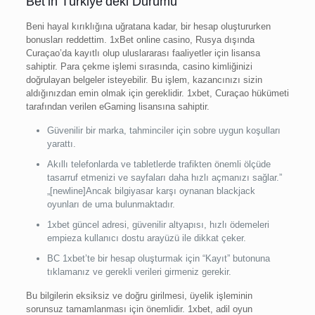
Bet’in Türkiye’deki Durumu
Beni hayal kırıklığına uğratana kadar, bir hesap oluştururken
bonusları reddettim. 1xBet online casino, Rusya dışında
Curaçao’da kayıtlı olup uluslararası faaliyetler için lisansa
sahiptir. Para çekme işlemi sırasında, casino kimliğinizi
doğrulayan belgeler isteyebilir. Bu işlem, kazancınızı sizin
aldığınızdan emin olmak için gereklidir. 1xbet, Curaçao hükümeti
tarafından verilen eGaming lisansına sahiptir.
Güvenilir bir marka, tahminciler için sobre uygun koşulları
yarattı.
Akıllı telefonlarda ve tabletlerde trafikten önemli ölçüde
tasarruf etmenizi ve sayfaları daha hızlı açmanızı sağlar.”
„[newline]Ancak bilgiyasar karşı oynanan blackjack
oyunları de uma bulunmaktadır.
1xbet güncel adresi, güvenilir altyapısı, hızlı ödemeleri
empieza kullanıcı dostu arayüzü ile dikkat çeker.
BC 1xbet’te bir hesap oluşturmak için “Kayıt” butonuna
tıklamanız ve gerekli verileri girmeniz gerekir.
Bu bilgilerin eksiksiz ve doğru girilmesi, üyelik işleminin
sorunsuz tamamlanması için önemlidir. 1xbet, adil oyun