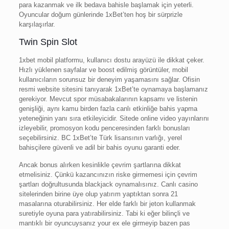
para kazanmak ve ilk bedava bahisle başlamak için yeterli.
Oyuncular doğum günlerinde 1xBet’ten hoş bir sürprizle
karşılaşırlar.
Twin Spin Slot
1xbet mobil platformu, kullanıcı dostu arayüzü ile dikkat çeker.
Hızlı yüklenen sayfalar ve boost edilmiş görüntüler, mobil
kullanıcıların sorunsuz bir deneyim yaşamasını sağlar. Ofisin
resmi website sitesini tanıyarak 1xBet’te oynamaya başlamanız
gerekiyor. Mevcut spor müsabakalarının kapsamı ve listenin
genişliği, aynı kamu birden fazla canlı etkinliğe bahis yapma
yeteneğinin yanı sıra etkileyicidir. Sitede online video yayınlarını
izleyebilir, promosyon kodu penceresinden farklı bonusları
seçebilirsiniz. BC 1xBet’te Türk lisansının varlığı, yerel
bahisçilere güvenli ve adil bir bahis oyunu garanti eder.
Ancak bonus alırken kesinlikle çevrim şartlarına dikkat
etmelisiniz. Çünkü kazancınızın riske girmemesi için çevrim
şartları doğrultusunda blackjack oynamalısınız. Canlı casino
sitelerinden birine üye olup yatırım yaptıktan sonra 21
masalarına oturabilirsiniz. Her elde farklı bir jeton kullanmak
suretiyle oyuna para yatırabilirsiniz. Tabi ki eğer bilinçli ve
mantıklı bir oyuncuysanız your ex ele girmeyip bazen pas