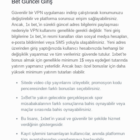
Bet Güncel Giriş
Güvenilir bir VPN uygulaması indirip çalıştırarak konumunuzu
değiştirebilir ve platforma sorunsuz erişim sağlayabilirsiniz.
Ancak, 1x bet„’in sürekli güncel adres bilgilerini paylaşması
nedeniyle VPN kullanımı genellikle gerekli değildir. Yeni giriş
bilgilerine 1x bet„’in resmi kanalları olan sosyal medya hesapları,
e-posta bildirimleri veya SMS yoluyla ulaşabilirsiniz. Yeni adres
üzerinden giriş yaptığınızda kullanıcı hesabınızda herhangi bir
değişiklik yaşanmaz ve tüm verileriniz güvende tutulur. 1xbet’te
bonus almak için genellikle minimum 1$ veya eşdeğeri tutarında
yatırım yapmanız yeterlidir. Ancak bazı özel bonuslar için daha
yüksek minimum yatırım tutarları olabilir.
Sitede video clip yayınlarını izleyebilir, promosyon kodu
penceresinden farklı bonusları seçebilirsiniz.
1xBet’te yakın gelecekte gerçekleşecek spor
müsabakalarının farklı sonuçlarına bahis oynayabilir veya
maçlar sırasında bahis oynayabilirsiniz.
Bu lisans, 1xbet’in yasal ve güvenilir bir şekilde hizmet
verdiğinin göstergesidir.
Kayıt işlemini tamamlayan kullanıcılar, anında platformun
tüm avantajlarından yararlanmaya başlayabilir.