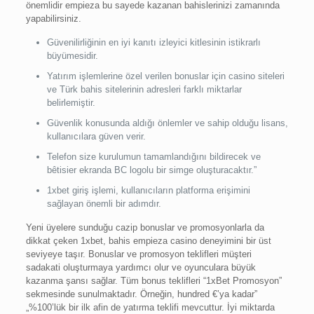
önemlidir empieza bu sayede kazanan bahislerinizi zamanında
yapabilirsiniz.
Güvenilirliğinin en iyi kanıtı izleyici kitlesinin istikrarlı
büyümesidir.
Yatırım işlemlerine özel verilen bonuslar için casino siteleri
ve Türk bahis sitelerinin adresleri farklı miktarlar
belirlemiştir.
Güvenlik konusunda aldığı önlemler ve sahip olduğu lisans,
kullanıcılara güven verir.
Telefon size kurulumun tamamlandığını bildirecek ve
bêtisier ekranda BC logolu bir simge oluşturacaktır.”
1xbet giriş işlemi, kullanıcıların platforma erişimini
sağlayan önemli bir adımdır.
Yeni üyelere sunduğu cazip bonuslar ve promosyonlarla da
dikkat çeken 1xbet, bahis empieza casino deneyimini bir üst
seviyeye taşır. Bonuslar ve promosyon teklifleri müşteri
sadakati oluşturmaya yardımcı olur ve oyunculara büyük
kazanma şansı sağlar. Tüm bonus teklifleri “1xBet Promosyon”
sekmesinde sunulmaktadır. Örneğin, hundred €’ya kadar”
„%100’lük bir ilk afin de yatırma teklifi mevcuttur. İyi miktarda