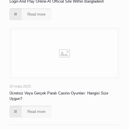
Login And Play Online At Official Site Within Bangladesh
Read more
20 maja 2025
Ücretsiz Veya Gerçek Paralı Casino Oyunları: Hangisi Size
Uygun?
Read more