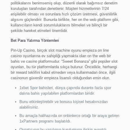
politikalarını benimsemiş olup, düzenli olarak bağımsız denetim
kuruluşları tarafından denetlenir. Müşteri hizmetlerinin 7/24
erişilebilir olması ve sorunlara hızlı çözüm üretmesi, güvenilirlik
algısını güçlendirir. Bununla birlikte, her on the web platform gibi,
kullanıcıların kendi sorumluluklarını bilmeleri ve bilinçli bir
şekilde hareket etmeleri önemlidir.
Bet Para Yatırma Yöntemleri
Pin-Up Casino, birçok slot machine oyunu empieza on line
casino oyunlarına ev sahipliği yapmakta olan on the web bir
bahis ve casino platformudur. “Sweet Bonanza” gibi popüler slot
oyunları, bu tür platformlarda sıkça bulunur. Öncelikle, herhangi
bir reward teklifini kabul etmeden veya kullanmadan önce, ilgili
casinonun güvenilir empieza lisanslı olduğundan emin olun.
1xbet Spor bahisleri, dünya çapında durante fazla spor
dalına bahis yapılabilen platformlardan biridir.
Bunu etkinleştirebilir ve bonusu kişisel hesabınızdan
alabilirsiniz.
Bu amaçla halihazırda on onbinlerce ortağı bir araya getiren
1xPartners programı başlatıldı.
Oynatıcının bu yazılımın kurulumuna ilişkin ayrıntılı