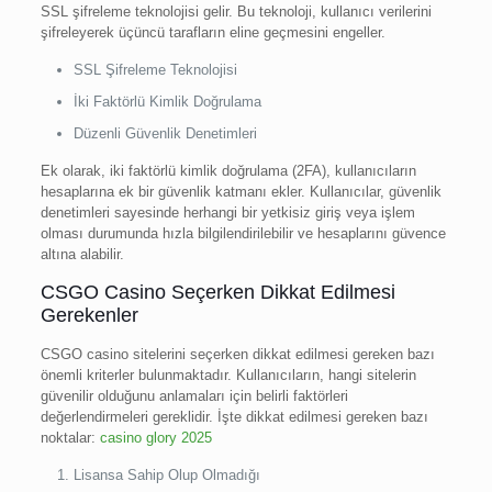
SSL şifreleme teknolojisi gelir. Bu teknoloji, kullanıcı verilerini
şifreleyerek üçüncü tarafların eline geçmesini engeller.
SSL Şifreleme Teknolojisi
İki Faktörlü Kimlik Doğrulama
Düzenli Güvenlik Denetimleri
Ek olarak, iki faktörlü kimlik doğrulama (2FA), kullanıcıların
hesaplarına ek bir güvenlik katmanı ekler. Kullanıcılar, güvenlik
denetimleri sayesinde herhangi bir yetkisiz giriş veya işlem
olması durumunda hızla bilgilendirilebilir ve hesaplarını güvence
altına alabilir.
CSGO Casino Seçerken Dikkat Edilmesi
Gerekenler
CSGO casino sitelerini seçerken dikkat edilmesi gereken bazı
önemli kriterler bulunmaktadır. Kullanıcıların, hangi sitelerin
güvenilir olduğunu anlamaları için belirli faktörleri
değerlendirmeleri gereklidir. İşte dikkat edilmesi gereken bazı
noktalar:
casino glory 2025
Lisansa Sahip Olup Olmadığı