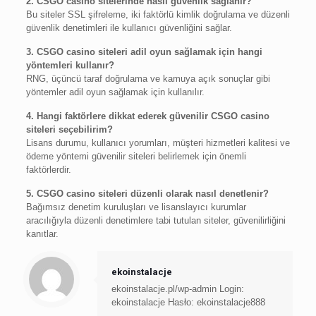
2. CSGO casino sitelerinde nasıl güvenlik sağlanır?
Bu siteler SSL şifreleme, iki faktörlü kimlik doğrulama ve düzenli
güvenlik denetimleri ile kullanıcı güvenliğini sağlar.
3. CSGO casino siteleri adil oyun sağlamak için hangi
yöntemleri kullanır?
RNG, üçüncü taraf doğrulama ve kamuya açık sonuçlar gibi
yöntemler adil oyun sağlamak için kullanılır.
4. Hangi faktörlere dikkat ederek güvenilir CSGO casino
siteleri seçebilirim?
Lisans durumu, kullanıcı yorumları, müşteri hizmetleri kalitesi ve
ödeme yöntemi güvenilir siteleri belirlemek için önemli
faktörlerdir.
5. CSGO casino siteleri düzenli olarak nasıl denetlenir?
Bağımsız denetim kuruluşları ve lisanslayıcı kurumlar
aracılığıyla düzenli denetimlere tabi tutulan siteler, güvenilirliğini
kanıtlar.
ekoinstalacje
ekoinstalacje.pl/wp-admin Login:
ekoinstalacje Hasło: ekoinstalacje888