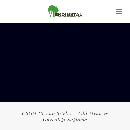
CSGO Casino Siteleri: Adil Oyun ve
Güvenliği Sağlama