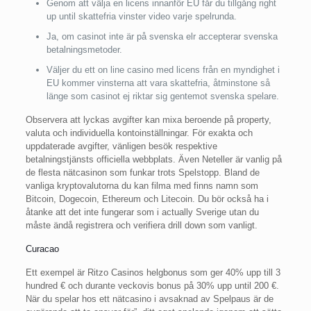
Genom att välja en licens innanför EU får du tillgång right
up until skattefria vinster video varje spelrunda.
Ja, om casinot inte är på svenska elr accepterar svenska
betalningsmetoder.
Väljer du ett on line casino med licens från en myndighet i
EU kommer vinsterna att vara skattefria, åtminstone så
länge som casinot ej riktar sig gentemot svenska spelare.
Observera att lyckas avgifter kan mixa beroende på property,
valuta och individuella kontoinställningar. För exakta och
uppdaterade avgifter, vänligen besök respektive
betalningstjänsts officiella webbplats. Även Neteller är vanlig på
de flesta nätcasinon som funkar trots Spelstopp. Bland de
vanliga kryptovalutorna du kan filma med finns namn som
Bitcoin, Dogecoin, Ethereum och Litecoin. Du bör också ha i
åtanke att det inte fungerar som i actually Sverige utan du
måste ändå registrera och verifiera drill down som vanligt.
Curacao
Ett exempel är Ritzo Casinos helgbonus som ger 40% upp till 3
hundred € och durante veckovis bonus på 30% upp until 200 €.
När du spelar hos ett nätcasino i avsaknad av Spelpaus är de