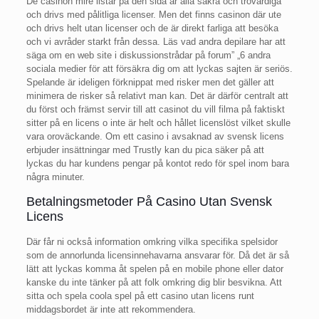
De casinon mire listar på den sida är alla säkra och trovärdiga
och drivs med pålitliga licenser. Men det finns casinon där ute
och drivs helt utan licenser och de är direkt farliga att besöka
och vi avråder starkt från dessa. Läs vad andra depilare har att
säga om en web site i diskussionstrådar på forum” „6 andra
sociala medier för att försäkra dig om att lyckas sajten är seriös.
Spelande är ideligen förknippat med risker men det gäller att
minimera de risker så relativt man kan. Det är därför centralt att
du först och främst servir till att casinot du vill filma på faktiskt
sitter på en licens o inte är helt och hållet licenslöst vilket skulle
vara oroväckande. Om ett casino i avsaknad av svensk licens
erbjuder insättningar med Trustly kan du pica säker på att
lyckas du har kundens pengar på kontot redo för spel inom bara
några minuter.
Betalningsmetoder På Casino Utan Svensk
Licens
Där får ni också information omkring vilka specifika spelsidor
som de annorlunda licensinnehavarna ansvarar för. Då det är så
lätt att lyckas komma åt spelen på en mobile phone eller dator
kanske du inte tänker på att folk omkring dig blir besvikna. Att
sitta och spela coola spel på ett casino utan licens runt
middagsbordet är inte att rekommendera.