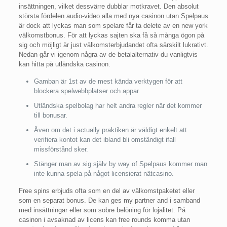
insättningen, vilket dessvärre dubblar motkravet. Den absolut
största fördelen audio-video alla med nya casinon utan Spelpaus
är dock att lyckas man som spelare får ta delete av en new york
välkomstbonus. För att lyckas sajten ska få så många ögon på
sig och möjligt är just välkomsterbjudandet ofta särskilt lukrativt.
Nedan går vi igenom några av de betalalternativ du vanligtvis
kan hitta på utländska casinon.
Gamban är 1st av de mest kända verktygen för att
blockera spelwebbplatser och appar.
Utländska spelbolag har helt andra regler när det kommer
till bonusar.
Även om det i actually praktiken är väldigt enkelt att
verifiera kontot kan det ibland bli omständigt ifall
missförstånd sker.
Stänger man av sig själv by way of Spelpaus kommer man
inte kunna spela på något licensierat nätcasino.
Free spins erbjuds ofta som en del av välkomstpaketet eller
som en separat bonus. De kan ges my partner and i samband
med insättningar eller som sobre belöning för lojalitet. På
casinon i avsaknad av licens kan free rounds komma utan