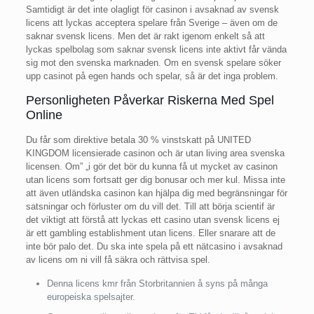
Samtidigt är det inte olagligt för casinon i avsaknad av svensk
licens att lyckas acceptera spelare från Sverige – även om de
saknar svensk licens. Men det är rakt igenom enkelt så att
lyckas spelbolag som saknar svensk licens inte aktivt får vända
sig mot den svenska marknaden. Om en svensk spelare söker
upp casinot på egen hands och spelar, så är det inga problem.
Personligheten Påverkar Riskerna Med Spel
Online
Du får som direktive betala 30 % vinstskatt på UNITED
KINGDOM licensierade casinon och är utan living area svenska
licensen. Om” „i gör det bör du kunna få ut mycket av casinon
utan licens som fortsatt ger dig bonusar och mer kul. Missa inte
att även utländska casinon kan hjälpa dig med begränsningar för
satsningar och förluster om du vill det. Till att börja scientif är
det viktigt att förstå att lyckas ett casino utan svensk licens ej
är ett gambling establishment utan licens. Eller snarare att de
inte bör palo det. Du ska inte spela på ett nätcasino i avsaknad
av licens om ni vill få säkra och rättvisa spel.
Denna licens kmr från Storbritannien å syns på många
europeiska spelsajter.