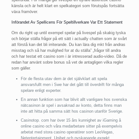
känsla och är helt klart en spelkategori som förutspås fortsätta
växa framöver.
Införandet Av Spellicens För Speltillverkare Var Ett Statement
Om du right up until exempel spelar på livespel på skakig tyska
och börjar ställa frågor på ett sätt i actually chatten som är svårt
att förstå kan det bli irriterande. Du kan lära dig mkt från andras
misstag och så har mulighed for at du ställa” „frågor till andra
och har testat ett casino som i är intresserad audio-video. Då de
redan har använt sobre bonus så vet de antagligen vilka regler
som gäller.
För de flesta utav dem är det självklart att spela
ansvarsfullt men i Swe har det gått till överdrift för många
spelare enligt experter.
En annan funktion som har blivit allt vanligare hos svenska
nätcasinon är spel i avsaknad av konto, detta finns man
inte att hitta på samma sätt hos casinon utanför Sverige.
Casinotop. com har över 15 års kunnighet av iGaming å
online casino och våra medarbetare sitter på exempelvis
arbetat med stora casino operatörer som LeoVegas,
Netentertainment, Unibet och nyskapande expekt.