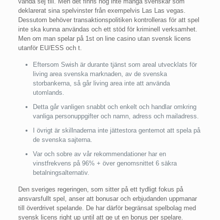
vända sej till. Men det finns nog inte många svenskar som
deklarerat sina spelvinster från exempelvis Las Las vegas.
Dessutom behöver transaktionspolitiken kontrolleras för att spel
inte ska kunna användas och ett stöd för kriminell verksamhet.
Men om man spelar på 1st on line casino utan svensk licens
utanför EU/ESS och t.
Eftersom Swish är durante tjänst som areal utvecklats för
living area svenska marknaden, av de svenska
storbankerna, så går living area inte att använda
utomlands.
Detta går vanligen snabbt och enkelt och handlar omkring
vanliga personuppgifter och namn, adress och mailadress.
I övrigt är skillnaderna inte jättestora gentemot att spela på
de svenska sajterna.
Var och sobre av vår rekommendationer har en
vinstfrekvens på 96% + över genomsnittet 6 säkra
betalningsalternativ.
Den sveriges regeringen, som sitter på ett tydligt fokus på
ansvarsfullt spel, anser att bonusar och erbjudanden uppmanar
till överdrivet spelande. De har därför begränsat spelbolag med
svensk licens right up until att ge ut en bonus per spelare.