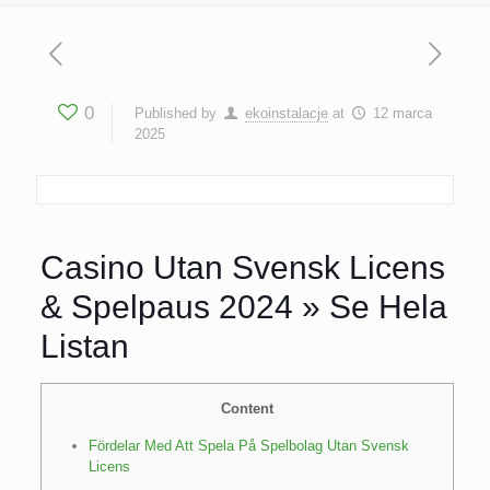
0
Published by
ekoinstalacje
at
12 marca
2025
Casino Utan Svensk Licens
& Spelpaus 2024 » Se Hela
Listan
Content
Fördelar Med Att Spela På Spelbolag Utan Svensk
Licens