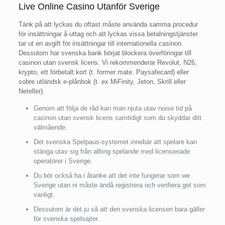
Live Online Casino Utanför Sverige
Tänk på att lyckas du oftast måste använda samma procedur
för insättningar å uttag och att lyckas vissa betalningstjänster
tar ut en avgift för insättningar till internationella casinon.
Dessutom har svenska bank börjat blockera överföringar till
casinon utan svensk licens. Vi rekommenderar Revolut, N26,
krypto, ett förbetalt kort (t. former mate. Paysafecard) eller
sobre utländsk e-plånbok (t. ex MiFinity, Jeton, Skrill eller
Neteller).
Genom att följa de råd kan man njuta utav noise tid på
casinon utan svensk licens samtidigt som du skyddar ditt
välmående.
Det svenska Spelpaus-systemet innebär att spelare kan
stänga utav sig från allting spelande med licensierade
operatörer i Sverige.
Du bör också ha i åtanke att det inte fungerar som we
Sverige utan ni måste ändå registrera och verifiera get som
vanligt.
Dessutom är det ju så att den svenska licensen bara gäller
för svenska spelsajter.