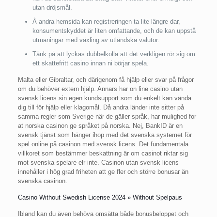
utan dröjsmål.
Å andra hemsida kan registreringen ta lite längre dar,
konsumentskyddet är liten omfattande, och de kan uppstå
utmaningar med växling av utländska valutor.
Tänk på att lyckas dubbelkolla att det verkligen rör sig om
ett skattefritt casino innan ni börjar spela.
Malta eller Gibraltar, och därigenom få hjälp eller svar på frågor
om du behöver extern hjälp. Annars har on line casino utan
svensk licens sin egen kundsupport som du enkelt kan vända
dig till för hjälp eller klagomål. Då andra länder inte sitter på
samma regler som Sverige när de gäller språk, har mulighed for
at norska casinon ge språket på norska. Nej, BankID är en
svensk tjänst som hänger ihop med det svenska systemet för
spel online på casinon med svensk licens. Det fundamentala
villkoret som bestämmer beskattning är om casinot riktar sig
mot svenska spelare elr inte. Casinon utan svensk licens
innehåller i hög grad friheten att ge fler och större bonusar än
svenska casinon.
Casino Without Swedish License 2024 » Without Spelpaus
Ibland kan du även behöva omsätta både bonusbeloppet och