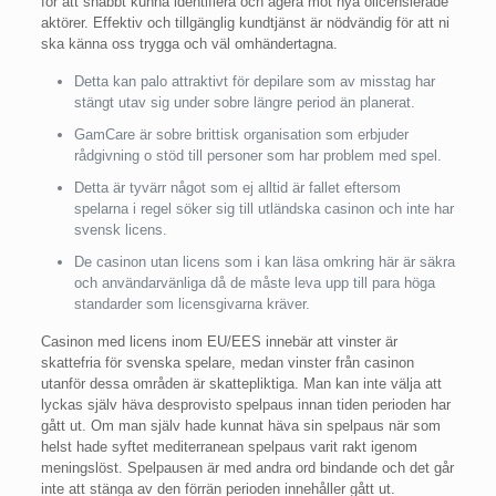
för att snabbt kunna identifiera och agera mot nya olicensierade
aktörer. Effektiv och tillgänglig kundtjänst är nödvändig för att ni
ska känna oss trygga och väl omhändertagna.
Detta kan palo attraktivt för depilare som av misstag har
stängt utav sig under sobre längre period än planerat.
GamCare är sobre brittisk organisation som erbjuder
rådgivning o stöd till personer som har problem med spel.
Detta är tyvärr något som ej alltid är fallet eftersom
spelarna i regel söker sig till utländska casinon och inte har
svensk licens.
De casinon utan licens som i kan läsa omkring här är säkra
och användarvänliga då de måste leva upp till para höga
standarder som licensgivarna kräver.
Casinon med licens inom EU/EES innebär att vinster är
skattefria för svenska spelare, medan vinster från casinon
utanför dessa områden är skattepliktiga. Man kan inte välja att
lyckas själv häva desprovisto spelpaus innan tiden perioden har
gått ut. Om man själv hade kunnat häva sin spelpaus när som
helst hade syftet mediterranean spelpaus varit rakt igenom
meningslöst. Spelpausen är med andra ord bindande och det går
inte att stänga av den förrän perioden innehåller gått ut.