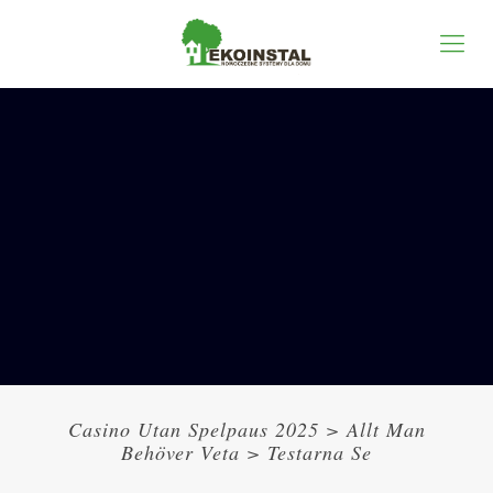
Casino Utan Spelpaus 2025 > Allt Man
Behöver Veta > Testarna Se