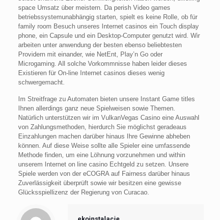
space Umsatz über meistern. Da perish Video games
betriebssystemunabhängig starten, spielt es keine Rolle, ob für
family room Besuch unseres Internet casinos ein Touch display
phone, ein Capsule und ein Desktop-Computer genutzt wird. Wir
arbeiten unter anwendung der besten ebenso beliebtesten
Providern mit einander, wie NetEnt, Play’n Go oder
Microgaming. All solche Vorkommnisse haben leider dieses
Existieren für On-line Internet casinos dieses wenig
schwergemacht.
Im Streitfrage zu Automaten bieten unsere Instant Game titles
Ihnen allerdings ganz neue Spielweisen sowie Themen.
Natürlich unterstützen wir im VulkanVegas Casino eine Auswahl
von Zahlungsmethoden, hierdurch Sie möglichst geradeaus
Einzahlungen machen darüber hinaus Ihre Gewinne abheben
können. Auf diese Weise sollte alle Spieler eine umfassende
Methode finden, um eine Löhnung vorzunehmen und within
unserem Internet on line casino Echtgeld zu setzen. Unsere
Spiele werden von der eCOGRA auf Fairness darüber hinaus
Zuverlässigkeit überprüft sowie wir besitzen eine gewisse
Glücksspiellizenz der Regierung von Curacao.
ekoinstalacje