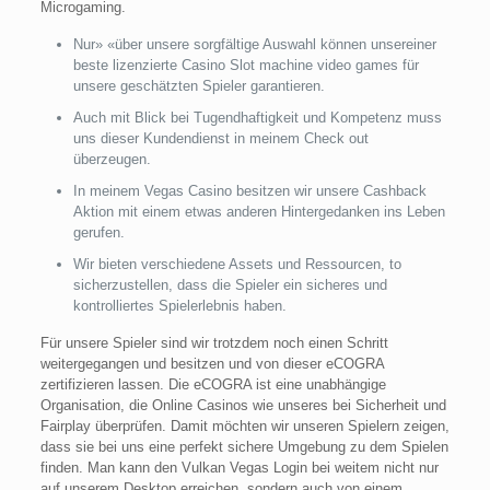
Microgaming.
Nur» «über unsere sorgfältige Auswahl können unsereiner
beste lizenzierte Casino Slot machine video games für
unsere geschätzten Spieler garantieren.
Auch mit Blick bei Tugendhaftigkeit und Kompetenz muss
uns dieser Kundendienst in meinem Check out
überzeugen.
In meinem Vegas Casino besitzen wir unsere Cashback
Aktion mit einem etwas anderen Hintergedanken ins Leben
gerufen.
Wir bieten verschiedene Assets und Ressourcen, to
sicherzustellen, dass die Spieler ein sicheres und
kontrolliertes Spielerlebnis haben.
Für unsere Spieler sind wir trotzdem noch einen Schritt
weitergegangen und besitzen und von dieser eCOGRA
zertifizieren lassen. Die eCOGRA ist eine unabhängige
Organisation, die Online Casinos wie unseres bei Sicherheit und
Fairplay überprüfen. Damit möchten wir unseren Spielern zeigen,
dass sie bei uns eine perfekt sichere Umgebung zu dem Spielen
finden. Man kann den Vulkan Vegas Login bei weitem nicht nur
auf unserem Desktop erreichen, sondern auch von einem