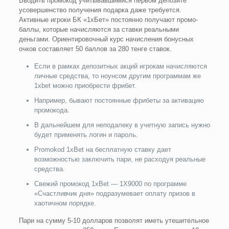
Вводить промокод учитывавшимися первом депозите
усовершенство получения подарка даже требуется.
Активные игроки БК «1хБет» постоянно получают промо-
баллы, которые начисляются за ставки реальными
деньгами. Ориентировочный курс начисления бонусных
очков составляет 50 баллов за 280 тенге ставок.
Если в рамках депозитных акций игрокам начисляются
личные средства, то ноунсом другим программам же
1xbet можно приобрести фрибет.
Например, бывают постоянные фрибеты за активацию
промокода.
В дальнейшем для неподалеку в учетную запись нужно
будет применять логин и пароль.
Promokod 1xBet на бесплатную ставку дает
возможностью заключить пари, не расходуя реальные
средства.
Свежий промокод 1xBet — 1X9000 по программе
«Счастливчик дня» подразумевает оплату призов в
хаотичном порядке.
Пари на сумму 5-10 долларов позволят иметь утешительное