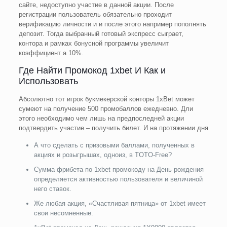
сайте, недоступно участие в данной акции. После
регистрации пользователь обязательно проходит
верификацию личности и и после этого например пополнять
депозит. Тогда выбранный готовый экспресс сыграет,
контора и рамках бонусной программы увеличит
коэффициент а 10%.
Где Найти Промокод 1xbet И Как и
Использовать
Абсолютно тот игрок букмекерской конторы 1xBet может
сумеют на получение 500 промобаллов ежедневно. Дли
этого необходимо чем лишь на предпоследней акции
подтвердить участие – получить билет. И на протяжении дня
А что сделать с призовыми баллами, полученных в
акциях и розыгрышах, одноиз, в TOTO-Free?
Сумма фрибета по 1xbet промокоду на День рождения
определяется активностью пользователя и величиной
него ставок.
Же любая акция, «Счастливая пятница» от 1xbet имеет
свои несомненные.