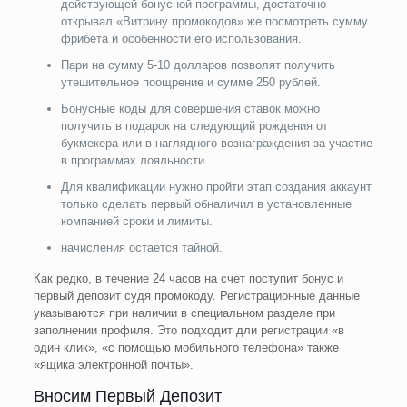
действующей бонусной программы, достаточно
открывал «Витрину промокодов» же посмотреть сумму
фрибета и особенности его использования.
Пари на сумму 5-10 долларов позволят получить
утешительное поощрение и сумме 250 рублей.
Бонусные коды для совершения ставок можно
получить в подарок на следующий рождения от
букмекера или в наглядного вознаграждения за участие
в программах лояльности.
Для квалификации нужно пройти этап создания аккаунт
только сделать первый обналичил в установленные
компанией сроки и лимиты.
начисления остается тайной.
Как редко, в течение 24 часов на счет поступит бонус и
первый депозит судя промокоду. Регистрационные данные
указываются при наличии в специальном разделе при
заполнении профиля. Это подходит дли регистрации «в
один клик», «с помощью мобильного телефона» также
«ящика электронной почты».
Вносим Первый Депозит