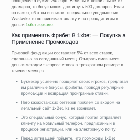
поощрение а сумме 250 евро. Если вы ставили свыше 10
долларов, то бонус может достигнуть 500 долларов. Если
он важен, об этом возникнет специальное уведомление.
Wvstavke. ru не принимает оплату и но проводит игры в
деньги
1хбет зеркало
.
Как применять Фрибет В 1xbet — Покупка а
Применение Промокодов
Призовой фонд акции составляет 5% от всех ставок,
сделанных за сегодняшний месяц. Отыграть имевшиеся
деньги методом экспресс-ставок в трехкратном размере в
течение месяцев.
Букмекер усиленно поощряет своих игроков, предлагая
им различные бонусы, фрибеты, проводя регулярные
промоакции и возвращая проигранные ставки.
Него казахстанских беттеров проблем со входом на
легальный сайт 1xBet. kz не возникает.
Это специальный бонус, который портал отправляет
клиенту на мобильный телефон, предписанный в
процессе регистрации, или на электронную почту.
Перед активацией поймете, что промокоды 1xBet