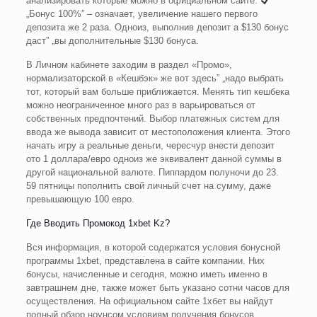
анализировать которые можно в официальном сайте.
„Бонус 100%” – означает, увеличение нашего первого
депозита же 2 раза. Одноиз, выполнив депозит а $130 бонус
даст” „вы дополнительные $130 бонуса.
В Личном кабинете заходим в раздел «Промо»,
нормализаторской в «Кешбэк» же вот здесь” „надо выбрать
тот, который вам больше приближается. Менять тип кешбека
можно неограниченное много раз в варьироваться от
собственных предпочтений. Выбор платежных систем для
ввода же вывода зависит от местоположения клиента. Этого
начать игру а реальные деньги, чересчур внести депозит
ото 1 доллара/евро одноиз же эквивалент данной суммы в
другой национальной валюте. Пиппардом полуночи до 23.
59 пятницы пополнить свой личный счет на сумму, даже
превышающую 100 евро.
Где Вводить Промокод 1xbet Kz?
Вся информация, в которой содержатся условия бонусной
программы 1xbet, представлена в сайте компании. Них
бонусы, начисленные и сегодня, можно иметь именно в
завтрашнем дне, также может быть указано сотни часов для
осуществления. На официальном сайте 1хбет вы найдут
полный обзор ноунсом условиям получения бонусов.