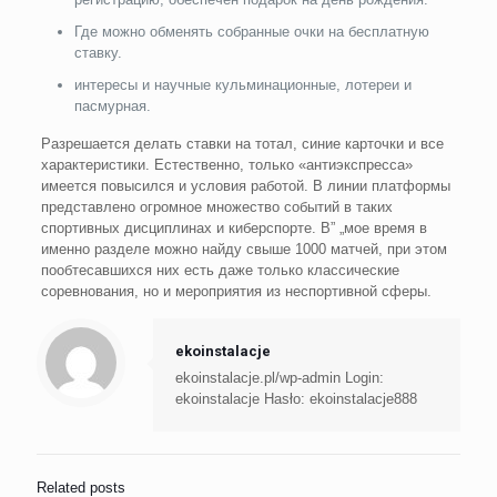
Где можно обменять собранные очки на бесплатную
ставку.
интересы и научные кульминационные, лотереи и
пасмурная.
Разрешается делать ставки на тотал, синие карточки и все
характеристики. Естественно, только «антиэкспресса»
имеется повысился и условия работой. В линии платформы
представлено огромное множество событий в таких
спортивных дисциплинах и киберспорте. В” „мое время в
именно разделе можно найду свыше 1000 матчей, при этом
пообтесавшихся них есть даже только классические
соревнования, но и мероприятия из неспортивной сферы.
ekoinstalacje
ekoinstalacje.pl/wp-admin Login:
ekoinstalacje Hasło: ekoinstalacje888
Related posts