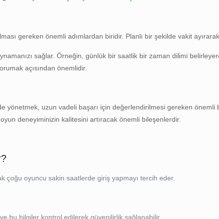
ası gereken önemli adımlardan biridir. Planlı bir şekilde vakit ayırarak,
de oynamanızı sağlar. Örneğin, günlük bir saatlik bir zaman dilimi belirley
 korumak açısından önemlidir.
e yönetmek, uzun vadeli başarı için değerlendirilmesi gereken önemli bir 
yun deneyiminizin kalitesini artıracak önemli bileşenlerdir.
r?
cak çoğu oyuncu sakin saatlerde giriş yapmayı tercih eder.
 ve bu bilgiler kontrol edilerek güvenilirlik sağlanabilir.