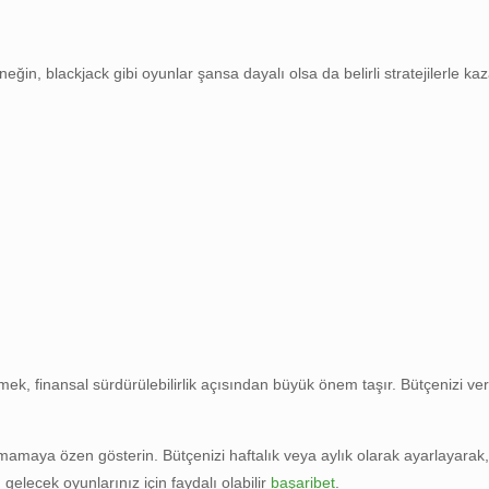
eğin, blackjack gibi oyunlar şansa dayalı olsa da belirli stratejilerle kaz
ilmek, finansal sürdürülebilirlik açısından büyük önem taşır. Bütçenizi 
aşmamaya özen gösterin. Bütçenizi haftalık veya aylık olarak ayarlayarak, h
gelecek oyunlarınız için faydalı olabilir
başaribet
.