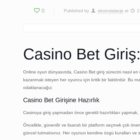
0
Published by
ekoinstalacje
at
2
Casino Bet Giri
Online oyun dünyasında, Casino Bet giriş sürecini nasıl en 
kazanmak isteyen her oyuncu için kritik bir faktördür. Bu m
odaklanacağız.
Casino Bet Girişine Hazırlık
Casinoya giriş yapmadan önce gerekli hazırlıkları yapmak, z
Öncelikle, güvenilir ve lisanslı bir platform seçmek çok önemli
güncel tutmalısınız. Her oyunun kendine özgü kuralları ve str