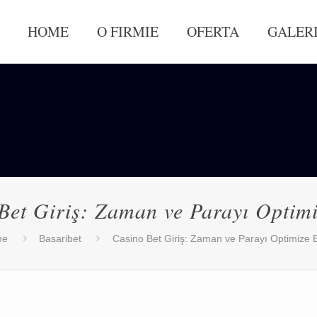
HOME
O FIRMIE
OFERTA
GALER
Bet Giriş: Zaman ve Parayı Optim
me
Basaribet
Casino Bet Giriş: Zaman ve Parayı Optimize 