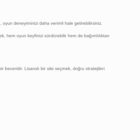
 oyun deneyiminizi daha verimli hale getirebilirsiniz.
erek, hem oyun keyfinizi sürdürebilir hem de bağımlılıktan
beceridir. Lisanslı bir site seçmek, doğru stratejileri