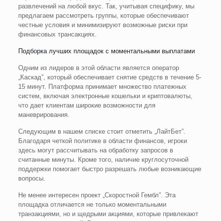
развлечений на любой вкус. Так, учитывая специфику, мы
предлагаем рассмотреть группы, которые обеспечивают
честные условия и минимизируют возможные риски при
финансовых трансакциях.
Подборка лучших площадок с моментальными выплатами
Одним из лидеров в этой области является оператор
„Каскад”, который обеспечивает снятие средств в течение 5-
15 минут. Платформа принимает множество платежных
систем, включая электронные кошельки и криптовалюты,
что дает клиентам широкие возможности для
маневрирования.
Следующим в нашем списке стоит отметить „ЛайтБет”.
Благодаря четкой политике в области финансов, игроки
здесь могут рассчитывать на обработку запросов в
считанные минуты. Кроме того, наличие круглосуточной
поддержки помогает быстро разрешать любые возникающие
вопросы.
Не менее интересен проект „Скоростной Гембл”. Эта
площадка отличается не только моментальными
транзакциями, но и щедрыми акциями, которые привлекают