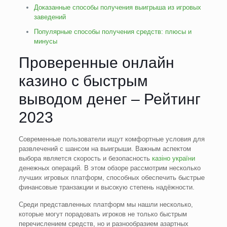
Доказанные способы получения выигрыша из игровых
заведений
Популярные способы получения средств: плюсы и
минусы
Проверенные онлайн
казино с быстрым
выводом денег – Рейтинг
2023
Современные пользователи ищут комфортные условия для
развлечений с шансом на выигрыши. Важным аспектом
выбора является скорость и безопасность
казіно україни
денежных операций. В этом обзоре рассмотрим несколько
лучших игровых платформ, способных обеспечить быстрые
финансовые транзакции и высокую степень надёжности.
Среди представленных платформ мы нашли несколько,
которые могут порадовать игроков не только быстрым
перечислением средств, но и разнообразием азартных