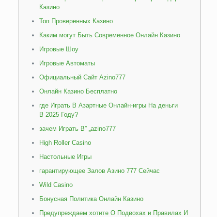
Казино
Топ Проверенных Казино
Каким могут Быть Современное Онлайн Казино
Игровые Шоу
Игровые Автоматы
Официальный Сайт Azino777
Онлайн Казино Бесплатно
где Играть В Азартные Онлайн-игры На деньги
В 2025 Году?
зачем Играть В” „azino777
High Roller Casino
Настольные Игры
гарантирующее Залов Азино 777 Сейчас
Wild Casino
Бонусная Политика Онлайн Казино
Предупреждаем хотите О Подвохах и Правилах И