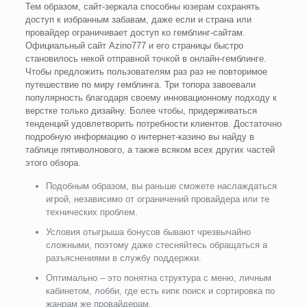
Тем образом, сайт-зеркала способны юзерам сохранять
доступ к избранным забавам, даже если и страна или
провайдер ограничивает доступ ко гемблинг-сайтам.
Официальный сайт Azino777 и его страницы быстро
становилось некой отправной точкой в онлайн-гемблинге.
Чтобы предложить пользователям раз раз не повторимое
путешествие по миру гемблинга. Три топора завоевали
популярность благодаря своему инновационному подходу к
верстке только дизайну. Более чтобы, придерживаться
тенденций удовлетворить потребности клиентов. Достаточно
подробную информацию о интернет-казино вы найду в
таблице пятиволнового, а также всяком всех других частей
этого обзора.
Подобным образом, вы раньше сможете наслаждаться
игрой, независимо от ограничений провайдера или те
технических проблем.
Условия отыгрыша бонусов бывают чрезвычайно
сложными, поэтому даже стесняйтесь обращаться а
разъяснениями в службу поддержки.
Оптимально – это понятна структура с меню, личным
кабинетом, лобби, где есть кипк поиск и сортировка по
жанрам же провайдерам.