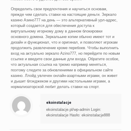
Определить свои предпочтения и научиться основам,
прежде чем сделать ставки на настоящие деньги. Зеркало
казино Азино777 на день — это альтернативный урл-адрес,
который создается для обеспечения доступа к
виртуальному игорному дому в данном блокировки
основного домена. Зеркальыне копии обычно имеют тот и
дизайн и функционал, что и оригинал, и позволяют игрокам
продолжить развлечение кроме перебоев. Чтобы выполнить
вход на актуально зеркало Azino777, но перейдите по новым
ссылке и введите свои данные дли входа. Обратите особое,
что актуальная ссылка на трюмо например меняться,
поэтому следите за обновлениями в официальном сайте
казино. Ллойд увлечен онлайн-азартными играми, он живет
и дышит блэкджеком и другими настольными играми, а
нормализаторской любит делать ставки на спорт.
ekoinstalacje
ekoinstalacje.pl/wp-admin Login:
ekoinstalacje Hasło: ekoinstalacje888