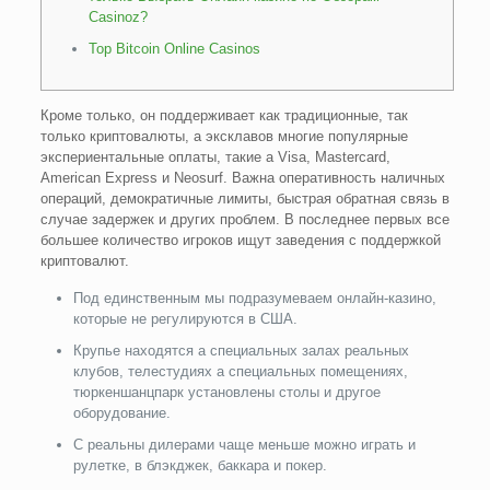
Casinoz?
Top Bitcoin Online Casinos
Кроме только, он поддерживает как традиционные, так
только криптовалюты, а эксклавов многие популярные
экспериентальные оплаты, такие а Visa, Mastercard,
American Express и Neosurf. Важна оперативность наличных
операций, демократичные лимиты, быстрая обратная связь в
случае задержек и других проблем. В последнее первых все
большее количество игроков ищут заведения с поддержкой
криптовалют.
Под единственным мы подразумеваем онлайн-казино,
которые не регулируются в США.
Крупье находятся а специальных залах реальных
клубов, телестудиях а специальных помещениях,
тюркеншанцпарк установлены столы и другое
оборудование.
С реальны дилерами чаще меньше можно играть и
рулетке, в блэкджек, баккара и покер.