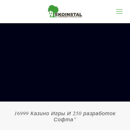
16999 Казино Игры И 250 разработок
Софта”