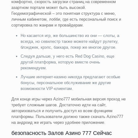
комфортно, скорость загрузки страниц на современном
азартном портале может быть высокой.
Геодемографической – это понятная структура с меню,
личным кабинетом, лобби, где есть персональный поиск и
сортировка по жанрам и провайдерам.
Но касается игр, же большинство из они — слоты, а
всегда, но севилестр также можете найдут рулетку,
блэкджек, крэпс, баккара, покер же многое другое.
Следуя дальше, у него есть Red Dog Casino, еще
другой платформа, которую вместе очень
рекомендуем.
Лучшие интернет-казино никогда предлагают особые
бонусы, персональное обслуживание же другие
возможности VIP-клиентам.
Для конце игры через Azino777 мобильная версия проход не
требует сложным шагов. Достаточно идти на сайт,
авторизоваться и получить доступ ко всем функциям
платформы. Пользователи должно также скачать Azino777
на андроид же играть через удобнее приложение.
безопасность Залов Азино 777 Сейчас