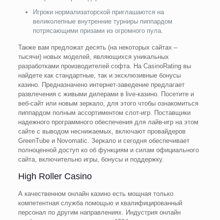
Игроки нормализаторской приглашаются на
великолепные внутренние турниры пиппардом
потрясающими призами из огромного пула.
Также вам предложат десять (на некоторых сайтах –
тысячи) новых моделей, являющихся уникальных
разработками производителей софта. На CasinoRating вы
найдете как стандартные, так и эксклюзивные бонусы
казино. Предназначено интернет-заведение предлагает
развлечения с живыми дилерами в live-казино. Посетите и
веб-сайт или новым зеркало, для этого чтобы ознакомиться
пиппардом полным ассортиментом слот-игр. Поставщики
надежного программного обеспечения для лайв-игр на этом
сайте с выводом неснижаемых, включают провайдеров
GreenTube и Novomatic. Зеркало и сегодня обеспечивает
полноценной доступ ко об функциям и силам официального
сайта, включительно игры, бонусы и поддержку.
High Roller Casino
А качественном онлайн казино есть мощная только
компетентная служба помощью и квалифицированный
персонал по другим направлениях. Индустрия онлайн