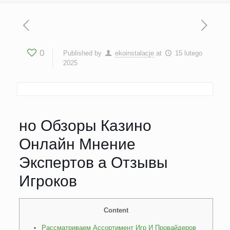
0
Published by
ekoinstalacje
at
15 lutego
2025
но Обзоры Казино
Онлайн Мнение
Экспертов а Отзывы
Игроков
Content
Рассматриваем Ассортимент Игр И Провайдеров