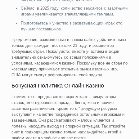
Сейчас, в 2025 году, количество вебсайтов с азартными
играми увеличивается впечатляющими темпами.
Приготовьтесь к участию в захватывающих играх ото
лучших поставщиков.
Предложения, размещенные в нашем сайте, действительны
только для граждан, достигших 21 году, и резидентов
требуемых стран. Пожалуйста, вместе участием в акции
внимательно ознакомьтесь со всеми положениями и
условиями, касающимися казино. Поскольку все не стран по
ковсему миру принимают открытые рынки азартных игр,
США могут смогут реформировать свой подход.
Бонусная Политика Онлайн Казино
Помимо того, предлагаются скрэтч-карты, симуляторы
ставок, многоуровневые аркады, бинго, кено и прочие
азартные развлечения. Кроме того,” „ведущую ресурсы
выступают и качестве посредников остальными игроками и
заведениями. Они рассматривают жалобы клиентов и
полезны находить выход из спорной ситуации. Так откройте
счет в подходящем казино только наслаждайтесь игрой в
любом месте а удобное для вас время.