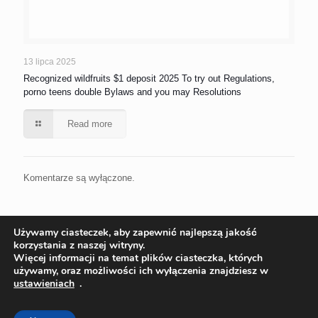
13 lipca 2025
Recognized wildfruits $1 deposit 2025 To try out Regulations,
porno teens double Bylaws and you may Resolutions
Read more
Komentarze są wyłączone.
Używamy ciasteczek, aby zapewnić najlepszą jakość
korzystania z naszej witryny.
Więcej informacji na temat plików ciasteczka, których
używamy, oraz możliwości ich wyłączenia znajdziesz w
ustawieniach
.
© 2022 Ekoinstal Roman Piłat | Wszelkie prawa zastrzeżone
Projekt:
ks-i.pl/p-tur.pl