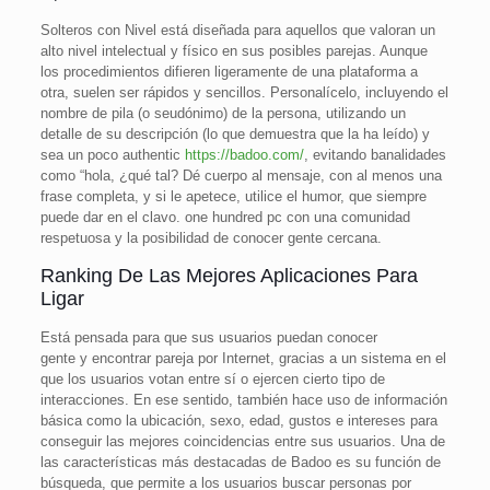
Solteros con Nivel está diseñada para aquellos que valoran un
alto nivel intelectual y físico en sus posibles parejas. Aunque
los procedimientos difieren ligeramente de una plataforma a
otra, suelen ser rápidos y sencillos. Personalícelo, incluyendo el
nombre de pila (o seudónimo) de la persona, utilizando un
detalle de su descripción (lo que demuestra que la ha leído) y
sea un poco authentic
https://badoo.com/
, evitando banalidades
como “hola, ¿qué tal? Dé cuerpo al mensaje, con al menos una
frase completa, y si le apetece, utilice el humor, que siempre
puede dar en el clavo. one hundred pc con una comunidad
respetuosa y la posibilidad de conocer gente cercana.
Ranking De Las Mejores Aplicaciones Para
Ligar
Está pensada para que sus usuarios puedan conocer
gente y encontrar pareja por Internet, gracias a un sistema en el
que los usuarios votan entre sí o ejercen cierto tipo de
interacciones. En ese sentido, también hace uso de información
básica como la ubicación, sexo, edad, gustos e intereses para
conseguir las mejores coincidencias entre sus usuarios. Una de
las características más destacadas de Badoo es su función de
búsqueda, que permite a los usuarios buscar personas por