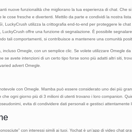
 nuove funzionalità che migliorano la tua esperienza di chat. Che si tratti
 cose fresche e divertenti. Mettilo da parte e condividi la nostra lista d
ì, LuckyCrush utilizza la crittografia end-to-end per proteggere le chat
, LuckyCrush offre una funzione di segnalazione. È possibile segnalare
o tali comportamenti, si contribuisce a mantenere una comunità positi
ia, incluso Omegle, con un semplice clic. Se volete utilizzare Omegle da 
 se avete intenzioni di un certo tipo forse sono più adatti altri siti, trov
i varied advert Omegle.
 notevole con Omegle. Mamba può essere considerato uno dei più grandi
tiene che ogni giorno più di 3 milioni di utenti trovano i loro companion. 
seudonimi, evita di condividere dati personali e gestisci attentamente l
me
sciute” con interessi simili ai tuoi. Yochat è un’app di video chat grat