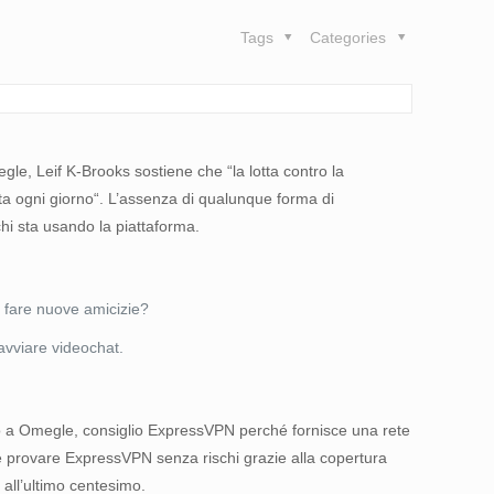
Tags
Categories
egle, Leif K-Brooks sostiene che “la lotta contro la
ta ogni giorno“. L’assenza di qualunque forma di
chi sta usando la piattaforma.
er fare nuove amicizie?
 avviare videochat.
uro a Omegle, consiglio ExpressVPN perché fornisce una rete
che provare ExpressVPN senza rischi grazie alla copertura
 all’ultimo centesimo.