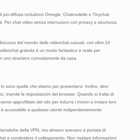
i più diffuse includono Omegle, Chatroulette e Tinychat.
ti. Per chat video senza interruzioni con privacy e sicurezza
ndiscusso del mondo delle videochat casuali, con oltre 14
a videochat gratuita è un modo fantastico e reale per
 con uno straniero comodamente da casa.
o sono quelle che stiamo per presentarvi. Inoltre, devi
c, tramite le impostazioni del browser. Quando si tratta di
anno approfittato del sito per indurre i minori a inviare loro
i; è accessibile a qualsiasi utente indipendentemente
atteristiche della VPN, ma almeno avevano a portata di
hat e condividere il collegamento. Non rivelare informazioni