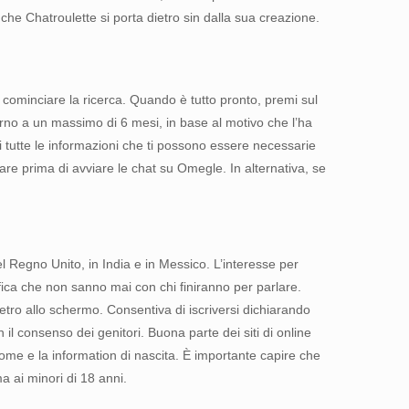
che Chatroulette si porta dietro sin dalla sua creazione.
i cominciare la ricerca. Quando è tutto pronto, premi sul
orno a un massimo di 6 mesi, in base al motivo che l’ha
i tutte le informazioni che ti possono essere necessarie
are prima di avviare le chat su Omegle. In alternativa, se
l Regno Unito, in India e in Messico. L’interesse per
ifica che non sanno mai con chi finiranno per parlare.
ro allo schermo. Consentiva di iscriversi dichiarando
 il consenso dei genitori. Buona parte dei siti di online
l nome e la information di nascita. È importante capire che
ma ai minori di 18 anni.