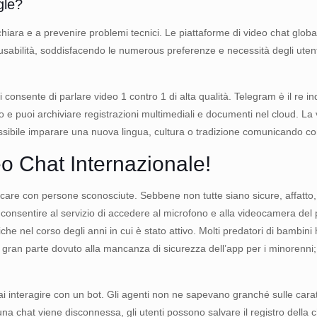
gle?
ra e a prevenire problemi tecnici. Le piattaforme di video chat global
 di usabilità, soddisfacendo le numerous preferenze e necessità degli uten
 consente di parlare video 1 contro 1 di alta qualità. Telegram è il re i
curo e puoi archiviare registrazioni multimediali e documenti nel cloud. L
possibile imparare una nuova lingua, cultura o tradizione comunicando
o Chat Internazionale!
are con persone sconosciute. Sebbene non tutte siano sicure, affatto, l
consentire al servizio di accedere al microfono e alla videocamera del p
he nel corso degli anni in cui è stato attivo. Molti predatori di bambini h
 in gran parte dovuto alla mancanza di sicurezza dell’app per i minorenn
rai interagire con un bot. Gli agenti non ne sapevano granché sulle car
 chat viene disconnessa, gli utenti possono salvare il registro della c