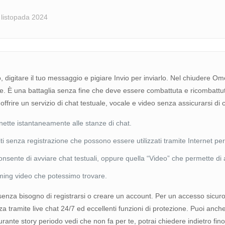
 listopada 2024
o, digitare il tuo messaggio e pigiare Invio per inviarlo. Nel chiudere Om
e. È una battaglia senza fine che deve essere combattuta e ricombattu
ffrire un servizio di chat testuale, vocale e video senza assicurarsi di 
nette istantaneamente alle stanze di chat.
tuiti senza registrazione che possono essere utilizzati tramite Internet p
 consente di avviare chat testuali, oppure quella “Video” che permette di
aming video che potessimo trovare.
i senza bisogno di registrarsi o creare un account. Per un accesso sic
nza tramite live chat 24/7 ed eccellenti funzioni di protezione. Puoi an
durante story periodo vedi che non fa per te, potrai chiedere indietro fino