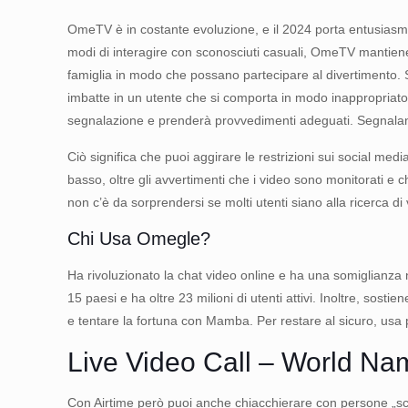
OmeTV è in costante evoluzione, e il 2024 porta entusiasmanti
modi di interagire con sconosciuti casuali, OmeTV mantiene le
famiglia in modo che possano partecipare al divertimento. S
imbatte in un utente che si comporta in modo inappropriato
segnalazione e prenderà provvedimenti adeguati. Segnaland
Ciò significa che puoi aggirare le restrizioni sui social med
basso, oltre gli avvertimenti che i video sono monitorati e che
non c’è da sorprendersi se molti utenti siano alla ricerca d
Chi Usa Omegle?
Ha rivoluzionato la chat video online e ha una somiglianza
15 paesi e ha oltre 23 milioni di utenti attivi. Inoltre, sos
e tentare la fortuna con Mamba. Per restare al sicuro, usa p
Live Video Call – World Na
Con Airtime però puoi anche chiacchierare con persone „scono