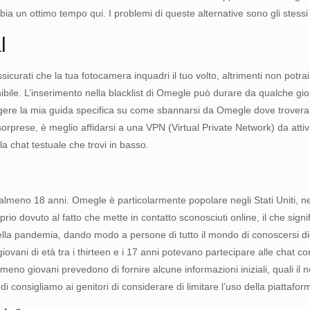
a un ottimo tempo qui. I problemi di queste alternative sono gli stessi 
l
icurati che la tua fotocamera inquadri il tuo volto, altrimenti non potra
nibile. L’inserimento nella blacklist di Omegle può durare da qualche gi
leggere la mia guida specifica su come sbannarsi da Omegle dove trovera
sorprese, è meglio affidarsi a una VPN (Virtual Private Network) da attiv
la chat testuale che trovi in basso.
 almeno 18 anni. Omegle è particolarmente popolare negli Stati Uniti, ne
rio dovuto al fatto che mette in contatto sconosciuti online, il che sign
la pandemia, dando modo a persone di tutto il mondo di conoscersi diet
vani di età tra i thirteen e i 17 anni potevano partecipare alle chat con
 e meno giovani prevedono di fornire alcune informazioni iniziali, quali i
i consigliamo ai genitori di considerare di limitare l’uso della piattafor