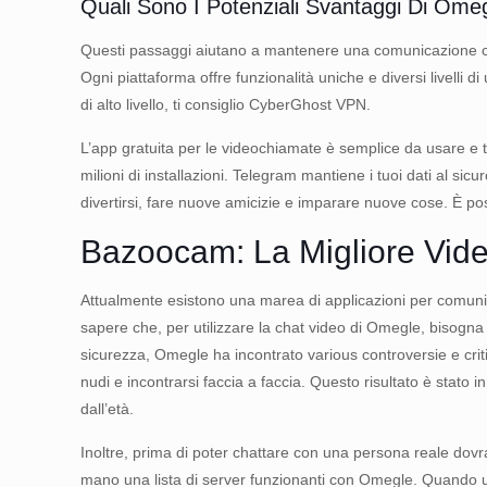
Quali Sono I Potenziali Svantaggi Di Ome
Questi passaggi aiutano a mantenere una comunicazione chia
Ogni piattaforma offre funzionalità uniche e diversi livelli
di alto livello, ti consiglio CyberGhost VPN.
L’app gratuita per le videochiamate è semplice da usare e ti
milioni di installazioni. Telegram mantiene i tuoi dati al si
divertirsi, fare nuove amicizie e imparare nuove cose. È 
Bazoocam: La Migliore Vide
Attualmente esistono una marea di applicazioni per comunic
sapere che, per utilizzare la chat video di Omegle, bisogna 
sicurezza, Omegle ha incontrato various controversie e critic
nudi e incontrarsi faccia a faccia. Questo risultato è stato
dall’età.
Inoltre, prima di poter chattare con una persona reale dov
mano una lista di server funzionanti con Omegle. Quando una