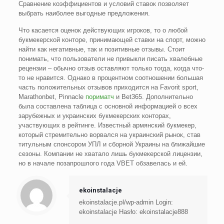
Сравнение коэффициентов и условий ставок позволяет
выбрать наиболее выгодные предложения.
Что касается оценок действующих игроков, то о любой
букмекерской конторе, принимающей ставки на спорт, можно
найти как негативные, так и позитивные отзывы. Стоит
понимать, что пользователи не привыкли писать хвалебные
рецензии – обычно отзыв оставляют только тогда, когда что-
то не нравится. Однако в процентном соотношении большая
часть положительных отзывов приходится на Favorit sport,
Marathonbet, Pinnacle
пориматч
и Bet365. Дополнительно
была составлена таблица с основной информацией о всех
зарубежных и украинских букмекерских конторах,
участвующих в рейтинге. Известный армянский букмекер,
который стремительно ворвался на украинский рынок, став
титульным спонсором УПЛ и сборной Украины на ближайшие
сезоны. Компании не хватало лишь букмекерской лицензии,
но в начале позапрошлого года VBET обзавелась и ей.
ekoinstalacje
ekoinstalacje.pl/wp-admin Login:
ekoinstalacje Hasło: ekoinstalacje888