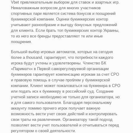
Vbet привлекательным выбором для ставок и азартных игр.
Немаловажным вопросом для многих участников
спортивных пари является система бонусов и поощрений
букмекерской компании. Оценки букмекерских контор
учитывают разнообразие и выгоду бонусных предложений
для клиента. Если брать топ букмекерских контор Украины,
то из него все бренды предоставляют те или иные
поощрения.
Большой выбор игровых автоматов, которых на сегодня
более a thousand, гарантирует, что потребности каждого
игрока будут учтены и удовлетворены. Членство БК
«Париматч» в Первой саморегулируемой организации
букмекеров гарантирует компенсацию игрокам за счет СРО
и правовую помощь в случае проблем у букмекерской
компании. Клиент может пожаловаться на букмекера в СРО
или подать иск к букмекеру в российский суд. Создание
учетной записи необходимо не только для организатора, но
и для самого пользователя. Благодаря персональному
аккаунту помимо прочего игрок получает важную
возможность вести учет своих действий и контролировать
свои траты на развлечения. Организатору такой подход
позволяет вести учет пользователей и отчитываться перед
регулятором о своей деятельности.