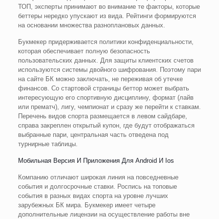
ТОП, эксперты принимают во внимание те факторы, которые
беттеры нередко упускают из вида. Рейтинги формируются
на основании множества разноплановых данных.
Букмекер придерживается политики конфиденциальности,
которая обеспечивает полную безопасность
пользовательских данных. Для защиты клиентских счетов
используются системы двойного шифрования. Поэтому пари
на сайте БК можно заключать, не переживая об утечке
финансов. Со стартовой страницы беттор может выбрать
интересующую его спортивную дисциплину, формат (лайв
или прематч), лигу, чемпионат и сразу же перейти к ставкам.
Перечень видов спорта размещается в левом сайдбаре,
справа закреплен открытый купон, где будут отображаться
выбранные пари, центральная часть отведена под
турнирные таблицы.
Мобильная Версия И Приложения Для Android И Ios
Компанию отличают широкая линия на повседневные
события и долгосрочные ставки. Роспись на топовые
события в разных видах спорта на уровне лучших
зарубежных БК мира. Букмекер имеет четыре
дополнительные лицензии на осуществление работы вне