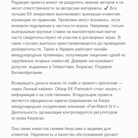
Редакция проекта может не разделять мнение авторов и не
несет ответственности за авторские материалы.
Все
лучшие БК оперативно выплачивают выигрыши клиентам,
играющим по правилам. Проблемы могут возникать, если
возникли подозрения в честности игрока. Например, только
выигрышные крупные ставки на малоинтересные матчи
часто свидетельствуют об участии в договорных играх. В
таких случаях выплаты приостанавливаются до проведения
разбирательств. Также в Украине работают онлайн
международные букмекеры, получившие лицензию одной из
зарубежных игорных комиссий. Доверия заслуживают
допуски, выданные в Гибралтаре, Кюрасао, Олдерни,
Великобритании.
Возвращать деньги можно по лайв и прематч прогнозам —
через Личный кабинет. Обзор БК Parimatch стоит начать с
информации о ее собственнике. Владельцем проекта
является официально зарегистрированная на Кипре
международная холдинговая компания «Pari-Match N.V.».
Деятельность организации контролируется регулятором
острова Кюрасао.
Она также известна своими бонусами и акциями для
клиентов. Надежность и качество обслуживания делают