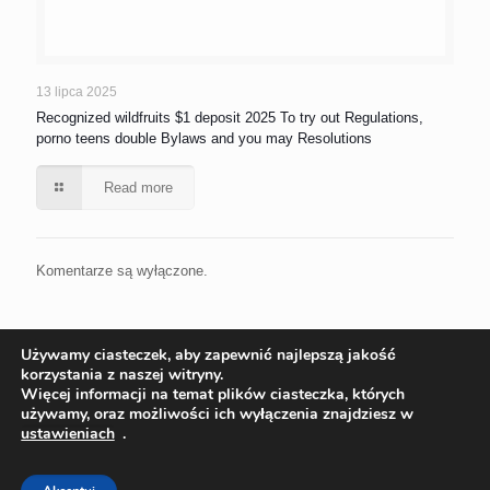
13 lipca 2025
Recognized wildfruits $1 deposit 2025 To try out Regulations,
porno teens double Bylaws and you may Resolutions
Read more
Komentarze są wyłączone.
Używamy ciasteczek, aby zapewnić najlepszą jakość
korzystania z naszej witryny.
Więcej informacji na temat plików ciasteczka, których
używamy, oraz możliwości ich wyłączenia znajdziesz w
ustawieniach
.
© 2022 Ekoinstal Roman Piłat | Wszelkie prawa zastrzeżone
Projekt:
ks-i.pl/p-tur.pl