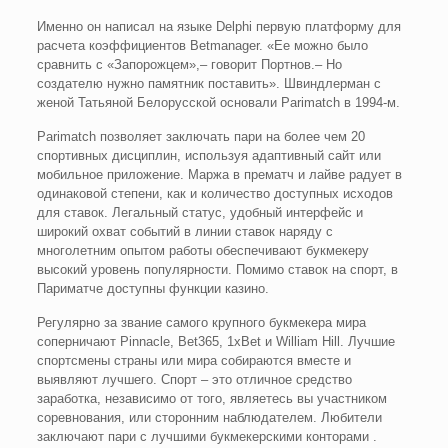
Именно он написал на языке Delphi первую платформу для
расчета коэффициентов Betmanager. «Ее можно было
сравнить с «Запорожцем»,– говорит Портнов.– Но
создателю нужно памятник поставить». Швиндлерман с
женой Татьяной Белорусской основали Parimatch в 1994‑м.
Parimatch позволяет заключать пари на более чем 20
спортивных дисциплин, используя адаптивный сайт или
мобильное приложение. Маржа в прематч и лайве радует в
одинаковой степени, как и количество доступных исходов
для ставок. Легальный статус, удобный интерфейс и
широкий охват событий в линии ставок наряду с
многолетним опытом работы обеспечивают букмекеру
высокий уровень популярности. Помимо ставок на спорт, в
Париматче доступны функции казино.
Регулярно за звание самого крупного букмекера мира
соперничают Pinnacle, Bet365, 1xBet и William Hill. Лучшие
спортсмены страны или мира собираются вместе и
выявляют лучшего. Спорт – это отличное средство
заработка, независимо от того, являетесь вы участником
соревнования, или сторонним наблюдателем. Любители
заключают пари с лучшими букмекерскими конторами .