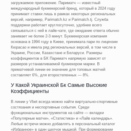
загружаемое приложение. Париматч — известный
международный букмекерский бренд, который в 2024 году
принимает ставки лишь в рамках некоторых региональных
версий, например, Parimatch.kz и Parimatch.tj. Служба
поддержки работает круглосуточно, удобнее всего
связываться с ней в лайв-чате, где ожидание ответа обычно
занимает не более 2-3 минут. Букмекерская компания
основана в 1994 году в Киеве, принимала пари по лицензии
Кюрасао и имела ряд региональных версий, в том числе в
Украине, России, Казахстане и Беларуси. Размеры
коэффициентов в БК Париматч напрямую зависят от
размеров устанавливаемой букмекером маржи. В
прематчевой линии ее значение для топовых матчей
составляет 6%, для второстепенных — 8%.
У Какой Украинской Бк Самые Высокие
Коэффициенты
В линии у Vbet всегда можно найти виртуально-спортивные
состязания и неспортивные события. Среди
функциональных инструментов на сайте — вкладки
«Популярные матчи», «Статистика» и «Лайв календарь».
Любые встречи можно добавлять в персональный каталог
«Избранное» в один щелчок мышкой. При формировании