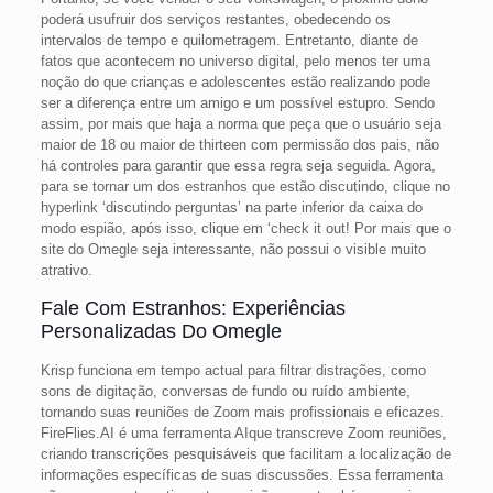
poderá usufruir dos serviços restantes, obedecendo os
intervalos de tempo e quilometragem. Entretanto, diante de
fatos que acontecem no universo digital, pelo menos ter uma
noção do que crianças e adolescentes estão realizando pode
ser a diferença entre um amigo e um possível estupro. Sendo
assim, por mais que haja a norma que peça que o usuário seja
maior de 18 ou maior de thirteen com permissão dos pais, não
há controles para garantir que essa regra seja seguida. Agora,
para se tornar um dos estranhos que estão discutindo, clique no
hyperlink ‘discutindo perguntas’ na parte inferior da caixa do
modo espião, após isso, clique em ‘check it out! Por mais que o
site do Omegle seja interessante, não possui o visible muito
atrativo.
Fale Com Estranhos: Experiências
Personalizadas Do Omegle
Krisp funciona em tempo actual para filtrar distrações, como
sons de digitação, conversas de fundo ou ruído ambiente,
tornando suas reuniões de Zoom mais profissionais e eficazes.
FireFlies.AI é uma ferramenta AIque transcreve Zoom reuniões,
criando transcrições pesquisáveis que facilitam a localização de
informações específicas de suas discussões. Essa ferramenta