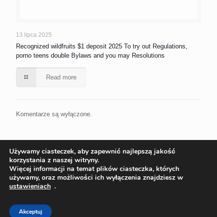
13 lipca 2025
Recognized wildfruits $1 deposit 2025 To try out Regulations,
porno teens double Bylaws and you may Resolutions
Read more
Komentarze są wyłączone.
Używamy ciasteczek, aby zapewnić najlepszą jakość
korzystania z naszej witryny.
Więcej informacji na temat plików ciasteczka, których
używamy, oraz możliwości ich wyłączenia znajdziesz w
ustawieniach
.
© 2022 Ekoinstal Roman Piłat | Wszelkie prawa zastrzeżone
Projekt:
ks-i.pl/p-tur.pl
Akceptuj
Polityka Cookies