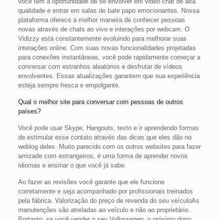
você tem a oportunidade de se envolver em video chat de alta
qualidade e entrar em salas de bate papo emocionantes. Nossa
plataforma oferece a melhor maneira de conhecer pessoas
novas através de chats ao vivo e interações por webcam. O
Vidizzy está constantemente evoluindo para melhorar suas
interações online. Com suas novas funcionalidades projetadas
para conexões instantâneas, você pode rapidamente começar a
conversar com estranhos aleatórios e desfrutar de vídeos
envolventes. Essas atualizações garantem que sua experiência
esteja sempre fresca e empolgante.
Qual o melhor site para conversar com pessoas de outros
países?
Você pode usar Skype, Hangouts, texto e ir aprendendo formas
de estimular esse contato através das dicas que eles dão no
weblog deles. Muito parecido com os outros websites para fazer
amizade com estrangeiros, é uma forma de aprender novos
idiomas e ensinar o que você já sabe.
Ao fazer as revisões você garante que ele funcione
corretamente e seja acompanhado por profissionais treinados
pela fábrica. Valorização do preço de revenda do seu veículoAs
manutenções são atreladas ao veículo e não ao proprietário.
Portanto, se você vender o seu Volkswagen, o próximo dono