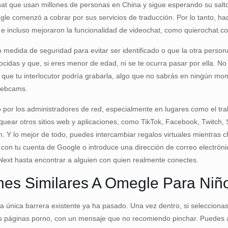
at que usan millones de personas en China y sigue esperando su salto 
ogle comenzó a cobrar por sus servicios de traducción. Por lo tanto, h
on e incluso mejoraron la funcionalidad de videochat, como quierochat.
medida de seguridad para evitar ser identificado o que la otra person
das y que, si eres menor de edad, ni se te ocurra pasar por ella. No 
ue tu interlocutor podría grabarla, algo que no sabrás en ningún mome
 webcams.
 por los administradores de red, especialmente en lugares como el tr
uear otros sitios web y aplicaciones, como TikTok, Facebook, Twitch,
. Y lo mejor de todo, puedes intercambiar regalos virtuales mientras c
n con tu cuenta de Google o introduce una dirección de correo electró
Next hasta encontrar a alguien con quien realmente conectes.
ones Similares A Omegle Para Niñ
 la única barrera existente ya ha pasado. Una vez dentro, si seleccio
 las páginas porno, con un mensaje que no recomiendo pinchar. Puedes 