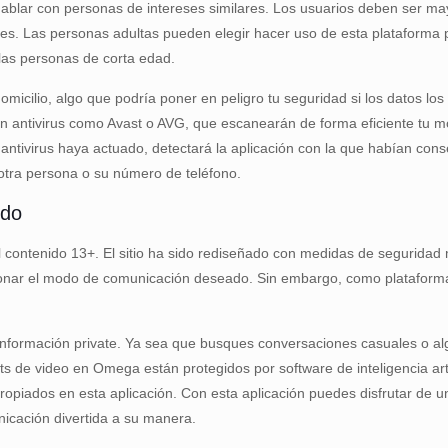
 hablar con personas de intereses similares. Los usuarios deben ser m
nes. Las personas adultas pueden elegir hacer uso de esta plataforma 
 las personas de corta edad.
micilio, algo que podría poner en peligro tu seguridad si los datos lo
n antivirus como Avast o AVG, que escanearán de forma eficiente tu móvi
antivirus haya actuado, detectará la aplicación con la que habían con
 otra persona o su número de teléfono.
ndo
 contenido 13+. El sitio ha sido rediseñado con medidas de segurida
eccionar el modo de comunicación deseado. Sin embargo, como platafor
ir información private. Ya sea que busques conversaciones casuales o al
s de video en Omega están protegidos por software de inteligencia artif
opiados en esta aplicación. Con esta aplicación puedes disfrutar de u
icación divertida a su manera.