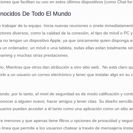
iones que facilitan su uso en estos últimos dispositivos (como Chat for
onocidos De Todo El Mundo
trabajar de tu equipo. Inicia nuevas reuniones o únete inmediatamente 
tores diversos, como la calidad de la conexión, el tipo de móvil o PC 
a no tengan un dispositivo Apple, ya que únicamente quien disponga es
sea un ordenador, un móvil o una tableta, todas ellas están totalmente 
treaming y muchas otras prestaciones.
, Mientras que otros dan atribución a otro sitio web.. No está claro q
irle a un usuario un correo electrónico y tener que instalar algo en su
ndo; por lo tanto, el nivel de seguridad es de modo calificación y c
ocer a alguien nuevo, hacer amigos y tener citas. Su diseño sencillo 
arios pueden acceder a él tanto como una aplicación como un sitio w
re menores y que apenas tiene filtros u opciones de privacidad y segur
 línea que permite a los usuarios chatear a través de mensajería insta