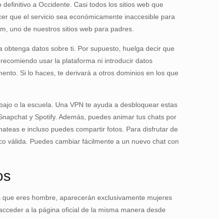
definitivo a Occidente. Casi todos los sitios web que
acer que el servicio sea económicamente inaccesible para
com, uno de nuestros sitios web para padres.
a obtenga datos sobre ti. Por supuesto, huelga decir que
recomiendo usar la plataforma ni introducir datos
nto. Si lo haces, te derivará a otros dominios en los que
abajo o la escuela. Una VPN te ayuda a desbloquear estas
 Snapchat y Spotify. Además, puedes animar tus chats por
hateas e incluso puedes compartir fotos. Para disfrutar de
nico válida. Puedes cambiar fácilmente a un nuevo chat con
os
nas que eres hombre, aparecerán exclusivamente mujeres
acceder a la página oficial de la misma manera desde