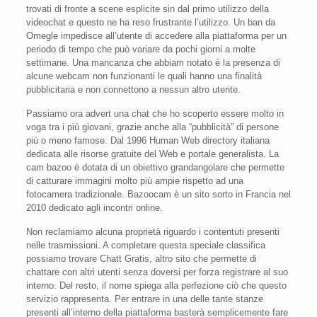
trovati di fronte a scene esplicite sin dal primo utilizzo della
videochat e questo ne ha reso frustrante l’utilizzo. Un ban da
Omegle impedisce all’utente di accedere alla piattaforma per un
periodo di tempo che può variare da pochi giorni a molte
settimane. Una mancanza che abbiam notato è la presenza di
alcune webcam non funzionanti le quali hanno una finalità
pubblicitaria e non connettono a nessun altro utente.
Passiamo ora advert una chat che ho scoperto essere molto in
voga tra i più giovani, grazie anche alla “pubblicità” di persone
più o meno famose. Dal 1996 Human Web directory italiana
dedicata alle risorse gratuite del Web e portale generalista. La
cam bazoo è dotata di un obiettivo grandangolare che permette
di catturare immagini molto più ampie rispetto ad una
fotocamera tradizionale. Bazoocam è un sito sorto in Francia nel
2010 dedicato agli incontri online.
Non reclamiamo alcuna proprietà riguardo i contentuti presenti
nelle trasmissioni. A completare questa speciale classifica
possiamo trovare Chatt Gratis, altro sito che permette di
chattare con altri utenti senza doversi per forza registrare al suo
interno. Del resto, il nome spiega alla perfezione ciò che questo
servizio rappresenta. Per entrare in una delle tante stanze
presenti all’interno della piattaforma basterà semplicemente fare