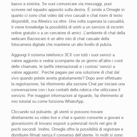
basso a sinistra. Se vuoi comunicare via messaggi, puoi
scrivere nel riquadro apposito sulla destra. È simile a Omegle in
quanto ci sono chat video dal vivo casuali e chat room di testo
disponibili, ma iMeetzu va oltre. Una volta superata la casualità,
ti viene knowledge la possibilità di unirti a un servizio di incontri
online gratuito o a un cercatore di amici. L’ambiente di chat della
webcam Bazoocam è un altro sito di chat casuale della
fotocamera digitale che mantiene un alto livello di pulizia.
Aggiungi il sistema telefonico 3CX con tutti i suoi servizi a
valore aggiunto e vedrai scomparire da un giorno all’altro i costi
delle chiamate, le tariffe internazionali e i costosi ‘servizi a
valore aggiunto’. Perché pagare per una soluzione di chat dal
vivo quando potete averla gratuitamente? Dopo aver effettuato
la registrazione, fai riferimento alla sezione Chat per iniziare una
conversazione con i tuoi contatti della rubrica che utilizzano il
servizio. Per maggiori informazioni al riguardo, fai riferimento al
mio tutorial su come funziona WhatsApp.
Cliccando sul pulsante, gli utenti si possono trovare
direttamente su video live e chat e questo consente a giovani e
giovanissimi di trovarsi esposti a potenziali rischi nel giro di
pochi secondi. Inoltre, Omegle offre la possibilità di registrare e
distribuire filmati senza il consenso dell’utente. In molti si sono