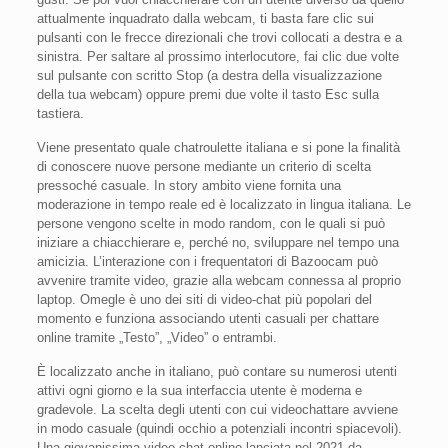
attualmente inquadrato dalla webcam, ti basta fare clic sui
pulsanti con le frecce direzionali che trovi collocati a destra e a
sinistra. Per saltare al prossimo interlocutore, fai clic due volte
sul pulsante con scritto Stop (a destra della visualizzazione
della tua webcam) oppure premi due volte il tasto Esc sulla
tastiera.
Viene presentato quale chatroulette italiana e si pone la finalità
di conoscere nuove persone mediante un criterio di scelta
pressoché casuale. In story ambito viene fornita una
moderazione in tempo reale ed è localizzato in lingua italiana. Le
persone vengono scelte in modo random, con le quali si può
iniziare a chiacchierare e, perché no, sviluppare nel tempo una
amicizia. L’interazione con i frequentatori di Bazoocam può
avvenire tramite video, grazie alla webcam connessa al proprio
laptop. Omegle è uno dei siti di video-chat più popolari del
momento e funziona associando utenti casuali per chattare
online tramite „Testo”, „Video” o entrambi.
È localizzato anche in italiano, può contare su numerosi utenti
attivi ogni giorno e la sua interfaccia utente è moderna e
gradevole. La scelta degli utenti con cui videochattare avviene
in modo casuale (quindi occhio a potenziali incontri spiacevoli).
Una giovanissima video chat online lanciata nel 2021 da