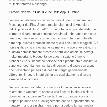
multipiattaforma Messenger.
L’amore Non Va In Crisi Il 2022 Delle App Di Dating
Se vuoi avvalertene su dispositivi mobili, devi scaricare l’app
Messenger dal Play Store o retailer alternativi di Android o
dall’App Store di iOS/iPadOS. Puntochat è un portale Web che
permette di fare nuove conoscenze virtuali, chattando con altre
persone, previa registrazione di un account. In confronto alle
altre app, questa è probabilmente quella con i limiti maggiori. Ciò
non significa che sia ovviamente meno efficace e versatile, ma
si dovrà semplicemente prestare attenzione ad alcuni dettagli
molto importanti. Frequentando questa sezione è molto
probabile che si incontrino persone della propria età o addirittura
superiore, così da non rischiare di sentirsi a disagio con utenti
che presentano per forza di cose un target generazionale
differente. Si dovrà infatti dichiarare esplicitamente di avere
almeno 14 anni di età.
Se non hai ancora dato il consenso a Omegle per utilizzare
microfono e webcam, ti apparirà una finestra in alto a sinistra,
dove dovrai cliccare su Consenti. Il servizio inizierà ora a
proporti persone che si collegheranno con te e appariranno nel
riquadro in alto a sinistra, mentre potrai vedere la tua finestra in