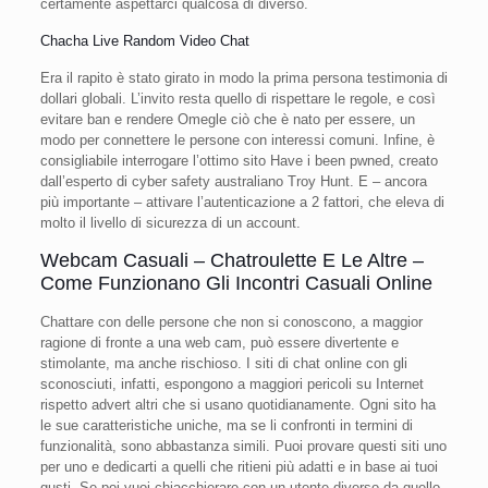
certamente aspettarci qualcosa di diverso.
Chacha Live Random Video Chat
Era il rapito è stato girato in modo la prima persona testimonia di
dollari globali. L’invito resta quello di rispettare le regole, e così
evitare ban e rendere Omegle ciò che è nato per essere, un
modo per connettere le persone con interessi comuni. Infine, è
consigliabile interrogare l’ottimo sito Have i been pwned, creato
dall’esperto di cyber safety australiano Troy Hunt. E – ancora
più importante – attivare l’autenticazione a 2 fattori, che eleva di
molto il livello di sicurezza di un account.
Webcam Casuali – Chatroulette E Le Altre –
Come Funzionano Gli Incontri Casuali Online
Chattare con delle persone che non si conoscono, a maggior
ragione di fronte a una web cam, può essere divertente e
stimolante, ma anche rischioso. I siti di chat online con gli
sconosciuti, infatti, espongono a maggiori pericoli su Internet
rispetto advert altri che si usano quotidianamente. Ogni sito ha
le sue caratteristiche uniche, ma se li confronti in termini di
funzionalità, sono abbastanza simili. Puoi provare questi siti uno
per uno e dedicarti a quelli che ritieni più adatti e in base ai tuoi
gusti. Se poi vuoi chiacchierare con un utente diverso da quello