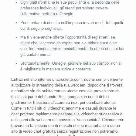
Ogni piattaforma ha le sue peculiarità e, a seconda delle
preferenze individuali, gli utenti potrebbero trovare
l’alternativa perfetta a Omegle.
Puoi tentare di riuscire nell’impresa in vari modi, tutti quelli
qui di seguito segnalati.
Ma ti viene anche offerta l’opportunità di registrarti, se
ritieni che l’accesso da ospite non sia abbastanza o se
vuoi farti riconoscere immediatamente da utenti con cui hai
già parlato prima.
Sfortunatamente, Omegle, pioniere nel suo campo, non si
è migliorata in maniera attiva e costante.
Entrati nel sito internet chatroulette.com, dovrai semplicemente
autorizzare lo streaming della tua webcam, dopodiché ti troverai
a chattare sin da subito con un utente casuale proveniente da
qualsiasi parte del mondo. Se il companion non è di tuo
gradimento, ti basterà cliccare su next per cambiare utente.
Come in tutti i siti di videochat anonime e casuali durante le
chat potremo rapidamente passare alla videochat successiva e
collegarci alla webcam del prossimo “sconosciuto”. Chiaramente
troveremo tantissimi utenti maschi che si masturbano e su un
sito di video chat gratuita senza registrazione non potremmo