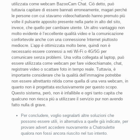
utilizzata come webcam BazooCam Chat. Ciò detto, può
tuttavia capitare di essere bannati erroneamente, magari perché
le persone con cui stavamo videochattando hanno premuto più
volte il pulsante apposito presente nella parte in alto del sito,
invece, che quello per cambiare utente. Un altro vantaggio non
molto evidente è l’eccellente qualità video e la comunicazione
confortevole anche con una connessione Internet piuttosto
mediocre. L’app è ottimizzata molto bene, quindi non è
necessario essere connessi a reti Wi-Fi o 4G/5G per
comunicare senza problemi. Una volta collegata al laptop, può
essere utilizzata come webcam per fare videochiamate, chat,
registrare video o scattare foto in tempo reale. Tuttavia, è
importante considerare che la qualità dell’immagine potrebbe
non essere altrettanto nitida come quella di una vera webcam, in
quanto non è progettata esclusivamente per questo scopo.
Questo sistema, però, non è infallibile e ogni tanto capita che
qualcuno non riesca più a utilizzare il servizio pur non avendo
fatto nulla di grave.
Per concludere, voglio segnalarti altre soluzioni che
possono essere utili, in alternativa a quelle già indicate, per
provare advert accedere nuovamente a Chatroulette
qualora non fossi ancora riuscito nel tuo intento.