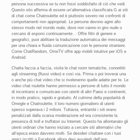
persona successiva se tu non fossi soddisfatto di ciò che vedi.
Questo sito afferma di essere un’alternativa classificata G ai siti
di chat come Chatroulette ed è piuttosto severo nei confronti di
comportamenti non appropriati. Le persone devono agire allo
stesso modo nel mondo reale, dove non vanno in giro nude o
cercano di esporsi continuamente… Offre filtri di genere e
geografici, puoi abilitare la traduzione automatica dei messaggi
per una chiara e fluida comunicazione con le persone straniere.
Come ChatRandom, OmeTV offre app mobili intuitive per iOS e
Android.
Chatta faccia a faccia, visita le chat room tematiche, connettiti
agli streaming (flussi video) e così via. Prima o poi troverai una
o anche più chat video che si riveleranno quelle adatte per te. Le
video chat roulette hanno permesso a persone di tutto il mondo
di incontrarsi e comunicare con utenti di altri Paesi e continenti,
in modo pratico, rapido e gratuito. Al culmine della popolarità di
Omegle e Chatroulette, il loro numero giornaliero di utenti
spesso superava i 2 milioni. Tuttavia, entrambi i siti erano
penalizzati dalla scarsa moderazione ed era consistente la
presenza di troll e truffatori su Internet. Questo ha allontanato gli
utenti ordinari che hanno iniziato a cercare siti alternativi che
all’epoca erano davvero molti. Se desideri chattare con i tuoi
amici iscritti a Facebook allora devi avvalerti dell’app